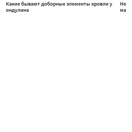
Какие бывают доборные элементы кровли у
Неск
ондулина
манс