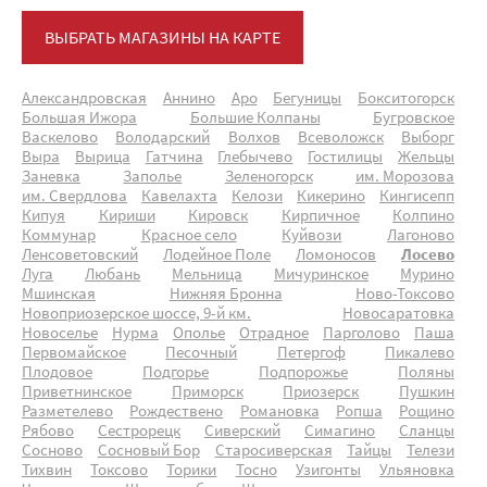
ВЫБРАТЬ МАГАЗИНЫ НА КАРТЕ
Александровская
Аннино
Аро
Бегуницы
Бокситогорск
Большая Ижора
Большие Колпаны
Бугровское
Васкелово
Володарский
Волхов
Всеволожск
Выборг
Выра
Вырица
Гатчина
Глебычево
Гостилицы
Жельцы
Заневка
Заполье
Зеленогорск
им. Морозова
им. Свердлова
Кавелахта
Келози
Кикерино
Кингисепп
Кипуя
Кириши
Кировск
Кирпичное
Колпино
Коммунар
Красное село
Куйвози
Лагоново
Ленсоветовский
Лодейное Поле
Ломоносов
Лосево
Луга
Любань
Мельница
Мичуринское
Мурино
Мшинская
Нижняя Бронна
Ново-Токсово
Новоприозерское шоссе, 9-й км.
Новосаратовка
Новоселье
Нурма
Ополье
Отрадное
Парголово
Паша
Первомайское
Песочный
Петергоф
Пикалево
Плодовое
Подгорье
Подпорожье
Поляны
Приветнинское
Приморск
Приозерск
Пушкин
Разметелево
Рождествено
Романовка
Ропша
Рощино
Рябово
Сестрорецк
Сиверский
Симагино
Сланцы
Сосново
Сосновый Бор
Старосиверская
Тайцы
Телези
Тихвин
Токсово
Торики
Тосно
Узигонты
Ульяновка