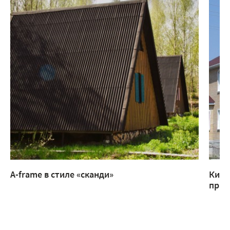
A-frame в стиле «сканди»
Кирп
прис