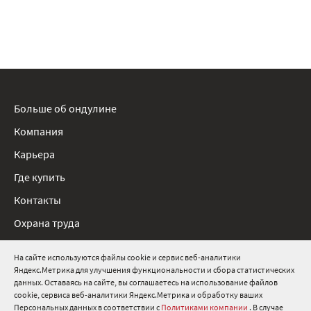
Больше об ондулине
Компания
Карьера
Где купить
Контакты
Охрана труда
Нормативные документы
На сайте используются файлы cookie и сервис веб-аналитики
Яндекс.Метрика для улучшения функциональности и сбора статистических
8 800 511 91 82
данных. Оставаясь на сайте, вы соглашаетесь на использование файлов
cookie, сервиса веб-аналитики Яндекс.Метрика и обработку ваших
info@onduline.ru
Персональных данных в соответствии с
Политиками компании
. В случае