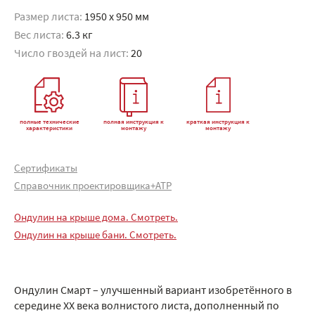
Размер листа:
1950 x 950 мм
Вес листа:
6.3 кг
Число гвоздей на лист:
20
полные технические
полная инструкция к
краткая инструкция к
характеристики
монтажу
монтажу
Сертификаты
Справочник проектировщика+АТР
Ондулин на крыше дома. Смотреть.
Ондулин на крыше бани. Смотреть.
Ондулин Смарт – улучшенный вариант изобретённого в
середине XX века волнистого листа, дополненный по