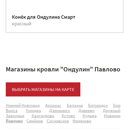
Конёк для Ондулина Смарт
красный
Магазины кровли "Ондулин" Павлово
ВЫБРАТЬ МАГАЗИНЫ НА КАРТЕ
Нижний Новгород
Арзамас
Балахна
Богородск
Бор
Выкса
Городец
Дзержинск
Дивеево
Дружный
Заволжье
Кантаурово
Кстово
Кудьма
Новинки
Павлово
Семёнов
Сосновское
Федяково