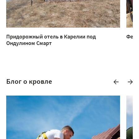
Придорожный отель в Карелии под
Ферм
Ондулином Смарт
Блог о кровле