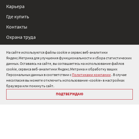
Карьера
Где купить
Контакты
Охрана труда
Нормативные документы
На сайте используются файлы cookie и сервис веб-аналитики
Яндекс.Метрика для улучшения функциональности и сбора статистических
8 800 511 91 82
данных. Оставаясь на сайте, вы соглашаетесь на использование файлов
cookie, сервиса веб-аналитики Яндекс.Метрика и обработку ваших
info@onduline.ru
Персональных данных в соответствии с
Политиками компании
. В случае
Россия
Беларусь
Казахстан
несогласия вы можете отключить использование «cookie» в настройках
браузера или покинуть сайт.
ПОДТВЕРЖДАЮ
Библиотека «Ондулин»
Политики компании о персональных данных
Гарантия на кровельные материалы Ондулин
Антикоррупционная политика