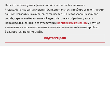
Нормативные документы
На сайте используются файлы cookie и сервис веб-аналитики
Яндекс.Метрика для улучшения функциональности и сбора статистических
8 800 511 91 82
данных. Оставаясь на сайте, вы соглашаетесь на использование файлов
cookie, сервиса веб-аналитики Яндекс.Метрика и обработку ваших
info@onduline.ru
Персональных данных в соответствии с
Политиками компании
. В случае
Россия
Беларусь
Казахстан
несогласия вы можете отключить использование «cookie» в настройках
браузера или покинуть сайт.
ПОДТВЕРЖДАЮ
Библиотека «Ондулин»
Политики компании о персональных данных
Гарантия на кровельные материалы Ондулин
Антикоррупционная политика
Политика в области управления цепочкой поставок
Политика в области промышленной безопасности
ⓒ Onduline 1998-2026 — производство и продажа кровли для
крыши .
Дизайн
,
разработка и сопровождение сайта, веб-интеграция
—