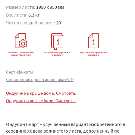
Размер листа:
1950 x 950 мм
Вес листа:
6.3 кг
Число гвоздей на лист:
20
полные технические
полная инструкция к
краткая инструкция к
характеристики
монтажу
монтажу
Сертификаты
Справочник проектировщика+АТР
Ондулин на крыше дома. Смотреть.
Ондулин на крыше бани. Смотреть.
Ондулин Смарт – улучшенный вариант изобретённого в
середине XX века волнистого листа, дополненный по