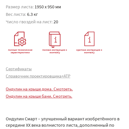
Размер листа:
1950 x 950 мм
Вес листа:
6.3 кг
Число гвоздей на лист:
20
полные технические
полная инструкция к
краткая инструкция к
характеристики
монтажу
монтажу
Сертификаты
Справочник проектировщика+АТР
Ондулин на крыше дома. Смотреть.
Ондулин на крыше бани. Смотреть.
Ондулин Смарт – улучшенный вариант изобретённого в
середине XX века волнистого листа, дополненный по