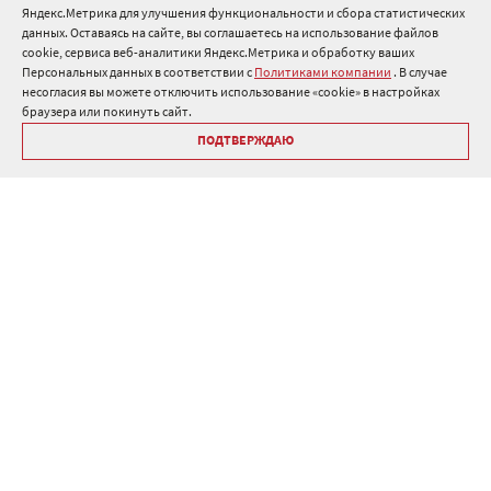
Яндекс.Метрика для улучшения функциональности и сбора статистических
8 800 511 91 82
данных. Оставаясь на сайте, вы соглашаетесь на использование файлов
cookie, сервиса веб-аналитики Яндекс.Метрика и обработку ваших
info@onduline.ru
Персональных данных в соответствии с
Политиками компании
. В случае
Россия
Беларусь
Казахстан
несогласия вы можете отключить использование «cookie» в настройках
браузера или покинуть сайт.
ПОДТВЕРЖДАЮ
Библиотека «Ондулин»
Политики компании о персональных данных
Гарантия на кровельные материалы Ондулин
Антикоррупционная политика
Политика в области управления цепочкой поставок
Политика в области промышленной безопасности
ⓒ Onduline 1998-2026 — производство и продажа кровли для
крыши .
Дизайн
,
разработка и сопровождение сайта, веб-интеграция
—
Текарт
.