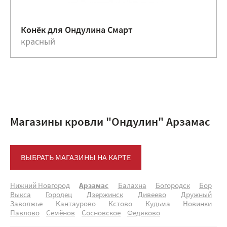
Конёк для Ондулина Смарт
красный
Магазины кровли "Ондулин" Арзамас
ВЫБРАТЬ МАГАЗИНЫ НА КАРТЕ
Нижний Новгород
Арзамас
Балахна
Богородск
Бор
Выкса
Городец
Дзержинск
Дивеево
Дружный
Заволжье
Кантаурово
Кстово
Кудьма
Новинки
Павлово
Семёнов
Сосновское
Федяково