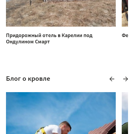
Придорожный отель в Карелии под
Ферм
Ондулином Смарт
Блог о кровле