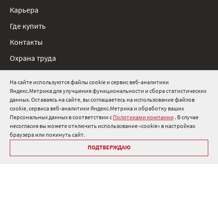
Карьера
Где купить
Контакты
Охрана труда
Нормативные документы
На сайте используются файлы cookie и сервис веб-аналитики
Яндекс.Метрика для улучшения функциональности и сбора статистических
8 800 511 91 82
данных. Оставаясь на сайте, вы соглашаетесь на использование файлов
cookie, сервиса веб-аналитики Яндекс.Метрика и обработку ваших
info@onduline.ru
Персональных данных в соответствии с
Политиками компании
. В случае
Россия
Беларусь
Казахстан
несогласия вы можете отключить использование «cookie» в настройках
браузера или покинуть сайт.
ПОДТВЕРЖДАЮ
Библиотека «Ондулин»
Политики компании о персональных данных
Гарантия на кровельные материалы Ондулин
Антикоррупционная политика