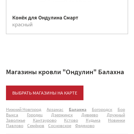
Конёк для Ондулина Смарт
красный
Магазины кровли "Ондулин" Балахна
ВЫБРАТЬ МАГАЗИНЫ НА КАРТЕ
Нижний Новгород
Арзамас
Балахна
Богородск
Бор
Выкса
Городец
Дзержинск
Дивеево
Дружный
Заволжье
Кантаурово
Кстово
Кудьма
Новинки
Павлово
Семёнов
Сосновское
Федяково