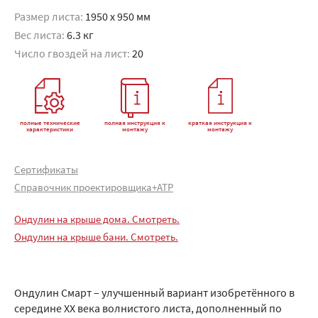
Размер листа:
1950 x 950 мм
Вес листа:
6.3 кг
Число гвоздей на лист:
20
полные технические
полная инструкция к
краткая инструкция к
характеристики
монтажу
монтажу
Сертификаты
Справочник проектировщика+АТР
Ондулин на крыше дома. Смотреть.
Ондулин на крыше бани. Смотреть.
Ондулин Смарт – улучшенный вариант изобретённого в
середине XX века волнистого листа, дополненный по