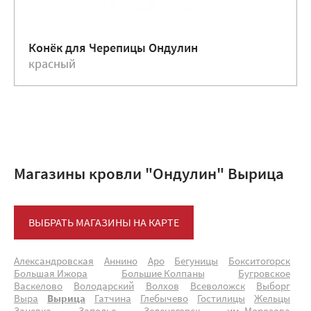
Конёк для Черепицы Ондулин
красный
Магазины кровли "Ондулин" Вырица
ВЫБРАТЬ МАГАЗИНЫ НА КАРТЕ
Александровская
Аннино
Аро
Бегуницы
Бокситогорск
Большая Ижора
Большие Колпаны
Бугровское
Васкелово
Володарский
Волхов
Всеволожск
Выборг
Выра
Вырица
Гатчина
Глебычево
Гостилицы
Жельцы