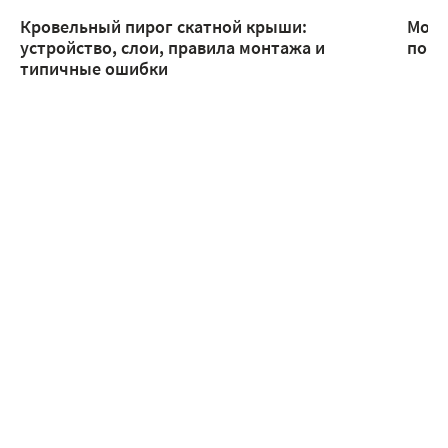
Кровельный пирог скатной крыши:
Монт
устройство, слои, правила монтажа и
помо
типичные ошибки