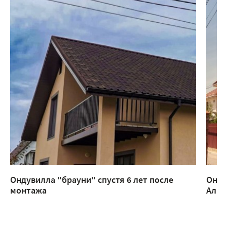
Ондувилла "брауни" спустя 6 лет после
Онду
монтажа
Алм