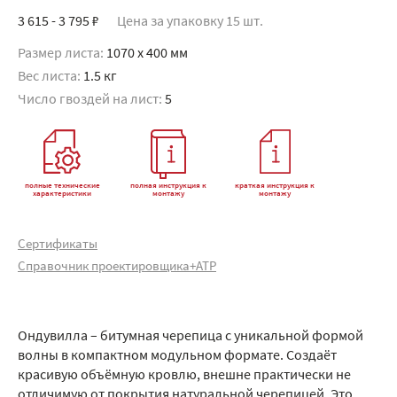
3 615 - 3 795 ₽
Цена за упаковку 15 шт.
Размер листа:
1070 x 400 мм
Вес листа:
1.5 кг
Число гвоздей на лист:
5
полные технические
полная инструкция к
краткая инструкция к
характеристики
монтажу
монтажу
Сертификаты
Справочник проектировщика+АТР
Ондувилла – битумная черепица с уникальной формой
волны в компактном модульном формате. Создаёт
красивую объёмную кровлю, внешне практически не
отличимую от покрытия натуральной черепицей. Это