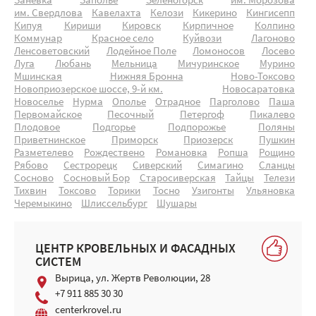
Заневка
Заполье
Зеленогорск
им. Морозова
им. Свердлова
Кавелахта
Келози
Кикерино
Кингисепп
Кипуя
Кириши
Кировск
Кирпичное
Колпино
Коммунар
Красное село
Куйвози
Лагоново
Ленсоветовский
Лодейное Поле
Ломоносов
Лосево
Луга
Любань
Мельница
Мичуринское
Мурино
Мшинская
Нижняя Бронна
Ново-Токсово
Новоприозерское шоссе, 9-й км.
Новосаратовка
Новоселье
Нурма
Ополье
Отрадное
Парголово
Паша
Первомайское
Песочный
Петергоф
Пикалево
Плодовое
Подгорье
Подпорожье
Поляны
Приветнинское
Приморск
Приозерск
Пушкин
Разметелево
Рождествено
Романовка
Ропша
Рощино
Рябово
Сестрорецк
Сиверский
Симагино
Сланцы
Сосново
Сосновый Бор
Старосиверская
Тайцы
Телези
Тихвин
Токсово
Торики
Тосно
Узигонты
Ульяновка
Черемыкино
Шлиссельбург
Шушары
ЦЕНТР КРОВЕЛЬНЫХ И ФАСАДНЫХ
СИСТЕМ
Вырица, ул. Жертв Революции, 28
+7 911 885 30 30
centerkrovel.ru