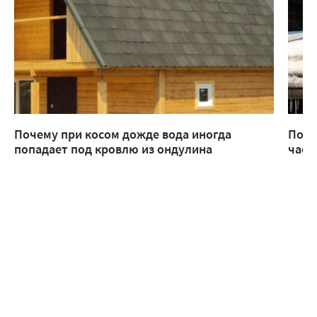
Почему при косом дожде вода иногда
Поче
попадает под кровлю из ондулина
част