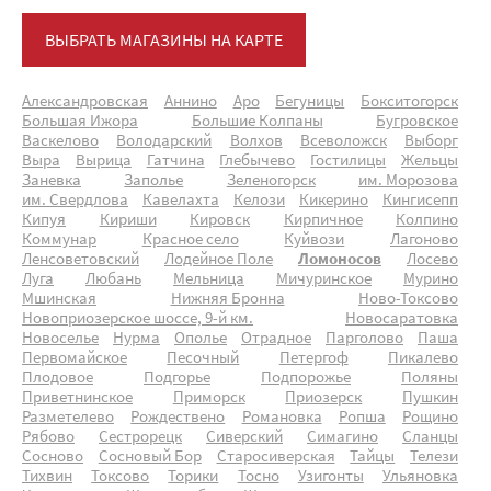
ВЫБРАТЬ МАГАЗИНЫ НА КАРТЕ
Александровская
Аннино
Аро
Бегуницы
Бокситогорск
Большая Ижора
Большие Колпаны
Бугровское
Васкелово
Володарский
Волхов
Всеволожск
Выборг
Выра
Вырица
Гатчина
Глебычево
Гостилицы
Жельцы
Заневка
Заполье
Зеленогорск
им. Морозова
им. Свердлова
Кавелахта
Келози
Кикерино
Кингисепп
Кипуя
Кириши
Кировск
Кирпичное
Колпино
Коммунар
Красное село
Куйвози
Лагоново
Ленсоветовский
Лодейное Поле
Ломоносов
Лосево
Луга
Любань
Мельница
Мичуринское
Мурино
Мшинская
Нижняя Бронна
Ново-Токсово
Новоприозерское шоссе, 9-й км.
Новосаратовка
Новоселье
Нурма
Ополье
Отрадное
Парголово
Паша
Первомайское
Песочный
Петергоф
Пикалево
Плодовое
Подгорье
Подпорожье
Поляны
Приветнинское
Приморск
Приозерск
Пушкин
Разметелево
Рождествено
Романовка
Ропша
Рощино
Рябово
Сестрорецк
Сиверский
Симагино
Сланцы
Сосново
Сосновый Бор
Старосиверская
Тайцы
Телези
Тихвин
Токсово
Торики
Тосно
Узигонты
Ульяновка