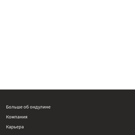
Больше об ондулине
Компания
Карьера