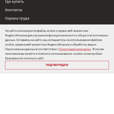
Где купить
Контакты
Охрана труда
Нормативные документы
На сайте используются файлы cookie и сервис веб-аналитики
Яндекс.Метрика для улучшения функциональности и сбора статистических
8 800 511 91 82
данных. Оставаясь на сайте, вы соглашаетесь на использование файлов
cookie, сервиса веб-аналитики Яндекс.Метрика и обработку ваших
info@onduline.ru
Персональных данных в соответствии с
Политиками компании
. В случае
Россия
Беларусь
Казахстан
несогласия вы можете отключить использование «cookie» в настройках
браузера или покинуть сайт.
ПОДТВЕРЖДАЮ
Библиотека «Ондулин»
Политики компании о персональных данных
Гарантия на кровельные материалы Ондулин
Антикоррупционная политика
Политика в области управления цепочкой поставок
Политика в области промышленной безопасности