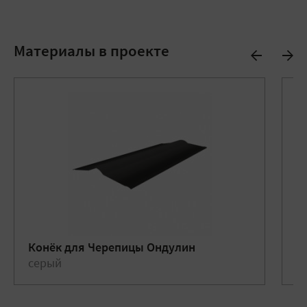
Материалы в проекте
Конёк для Черепицы Ондулин
О
серый
т