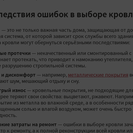
ледствия ошибок в выборе кров
 — это не только важная часть дома, защищающая от дож
я система, от которой зависит срок службы всего здани
 кровли могут обернуться серьёзными последствиями:
тые протечки
— некачественный или смонтированный с
нает протекать, что приводит к намоканию утеплителя
 разрушению стропильной системы.
 и дискомфорт
— например,
металлические покрытия
в
ают шум, мешающий отдыху и сну.
трый износ
— кровельные покрытия, не подходящие для
рее теряют свои свойства: выцветают, ржавеют. Напри
ытие из металла во влажной среде, а в особенности ряд
щенным солью и влагой воздухом, может очень быстро 
дность.
кие затраты на ремонт
— ошибки в выборе кровли зач
то к ремонту, а к полной реконструкции всей кровли и