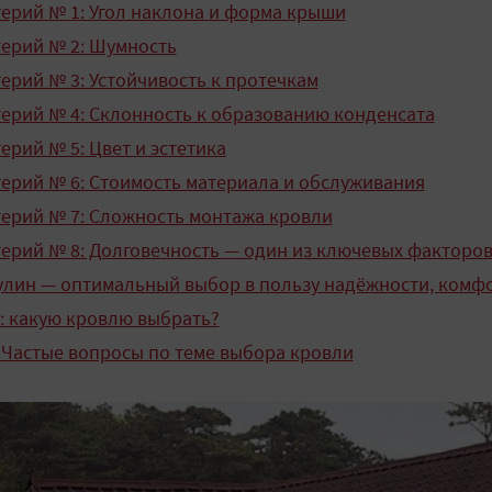
ерий № 1: Угол наклона и форма крыши
ерий № 2: Шумность
ерий № 3: Устойчивость к протечкам
ерий № 4: Склонность к образованию конденсата
ерий № 5: Цвет и эстетика
ерий № 6: Стоимость материала и обслуживания
ерий № 7: Сложность монтажа кровли
ерий № 8: Долговечность — один из ключевых факторо
лин — оптимальный выбор в пользу надёжности, комф
: какую кровлю выбрать?
 Частые вопросы по теме выбора кровли