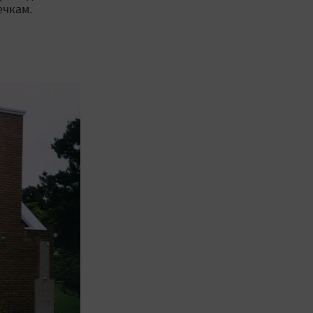
ечкам.