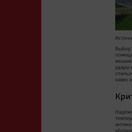
Источн
Выбор 
помеще
мешающ
удары 
спальн
навес 
Кри
Надёжн
темпер
антико
уборки