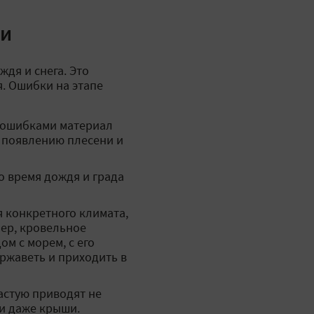
ли
дя и снега. Это
я. Ошибки на этапе
 ошибками материал
, появлению плесени и
о время дождя и града
 конкретного климата,
мер, кровельное
ом с морем, с его
ржаветь и приходить в
астую приводят не
ли даже крыши.