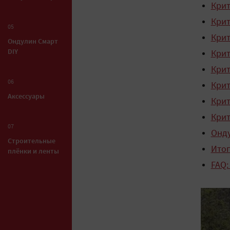
Крит
Крит
05
Крит
Ондулин Смарт
DIY
Крит
Крит
06
Крит
Аксессуары
Крит
Крит
07
Онду
Строительные
Итог
плёнки и ленты
FAQ: