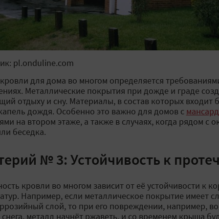
ик: pl.onduline.com
кровли для дома во многом определяется требованиям
ниях. Металлические покрытия при дожде и граде соз
ий отдыху и сну. Материалы, в состав которых входит б
капель дождя. Особенно это важно для домов с
мансард
ями на втором этаже, а также в случаях, когда рядом с 
или беседка.
терий № 3: Устойчивость к проте
ость кровли во многом зависит от её устойчивости к к
атур. Например, если металлическое покрытие имеет с
ррозийный слой, то при его повреждении, например, в
 снега, металл начнёт ржаветь, и со временем крыша бу