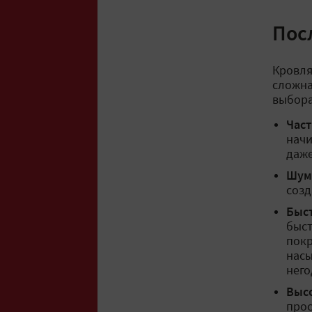
Пос
Кровля
сложна
выбора
Час
начи
даже
Шум
созд
Быс
быст
покр
насы
него
Высо
прос