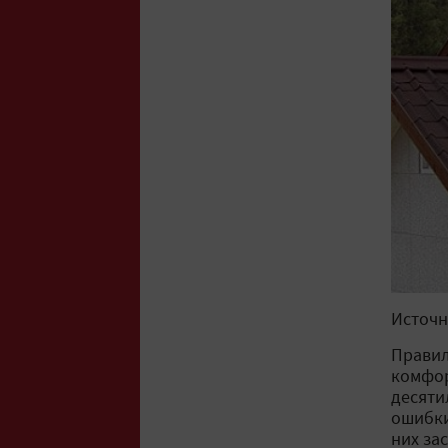
Источн
Правил
комфор
десяти
ошибки
них за