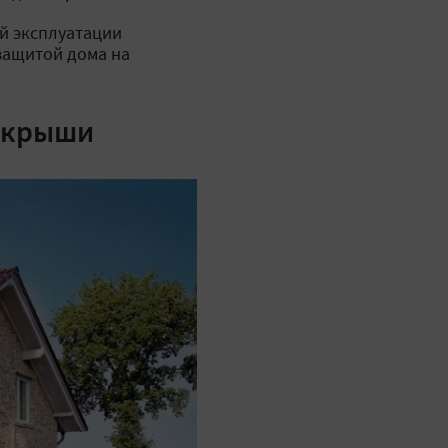
й эксплуатации
защитой дома на
а крыши