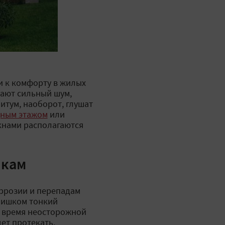
и к комфорту в жилых
дают сильный шум,
итум, наоборот, глушат
ным этажом
или
окнами располагаются
чкам
оррозии и перепадам
лишком тонкий
о время неосторожной
дет протекать.