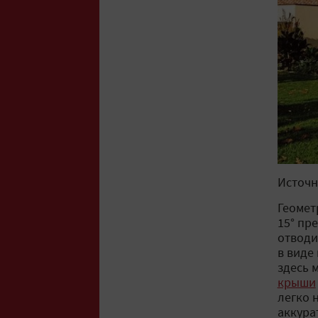
Источн
Геомет
15° пр
отводи
в виде
здесь 
крыши
легко 
аккура