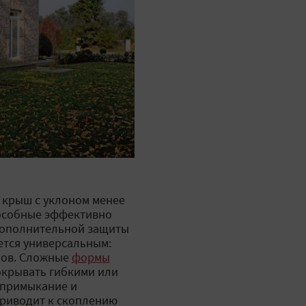
 крыш с уклоном менее
пособные эффективно
 дополнительной защиты
ается универсальным:
лов. Сложные
формы
окрывать гибкими или
 примыкание и
приводит к скоплению