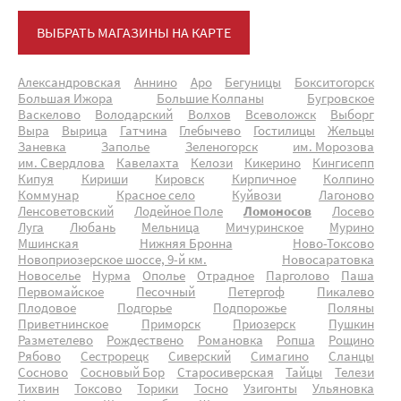
ВЫБРАТЬ МАГАЗИНЫ НА КАРТЕ
Александровская
Аннино
Аро
Бегуницы
Бокситогорск
Большая Ижора
Большие Колпаны
Бугровское
Васкелово
Володарский
Волхов
Всеволожск
Выборг
Выра
Вырица
Гатчина
Глебычево
Гостилицы
Жельцы
Заневка
Заполье
Зеленогорск
им. Морозова
им. Свердлова
Кавелахта
Келози
Кикерино
Кингисепп
Кипуя
Кириши
Кировск
Кирпичное
Колпино
Коммунар
Красное село
Куйвози
Лагоново
Ленсоветовский
Лодейное Поле
Ломоносов
Лосево
Луга
Любань
Мельница
Мичуринское
Мурино
Мшинская
Нижняя Бронна
Ново-Токсово
Новоприозерское шоссе, 9-й км.
Новосаратовка
Новоселье
Нурма
Ополье
Отрадное
Парголово
Паша
Первомайское
Песочный
Петергоф
Пикалево
Плодовое
Подгорье
Подпорожье
Поляны
Приветнинское
Приморск
Приозерск
Пушкин
Разметелево
Рождествено
Романовка
Ропша
Рощино
Рябово
Сестрорецк
Сиверский
Симагино
Сланцы
Сосново
Сосновый Бор
Старосиверская
Тайцы
Телези
Тихвин
Токсово
Торики
Тосно
Узигонты
Ульяновка