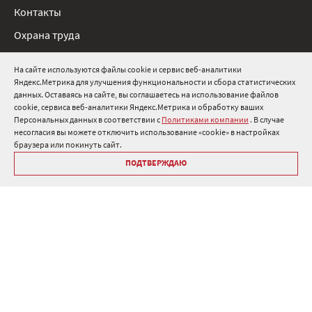
Контакты
Охрана труда
Нормативные документы
На сайте используются файлы cookie и сервис веб-аналитики
Яндекс.Метрика для улучшения функциональности и сбора статистических
8 800 511 91 82
данных. Оставаясь на сайте, вы соглашаетесь на использование файлов
cookie, сервиса веб-аналитики Яндекс.Метрика и обработку ваших
info@onduline.ru
Персональных данных в соответствии с
Политиками компании
. В случае
Россия
Беларусь
Казахстан
несогласия вы можете отключить использование «cookie» в настройках
браузера или покинуть сайт.
ПОДТВЕРЖДАЮ
Библиотека «Ондулин»
Политики компании о персональных данных
Гарантия на кровельные материалы Ондулин
Антикоррупционная политика
Политика в области управления цепочкой поставок
Политика в области промышленной безопасности