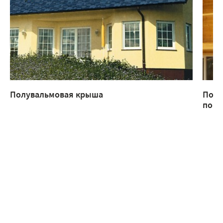
Полувальмовая крыша
Поче
попа