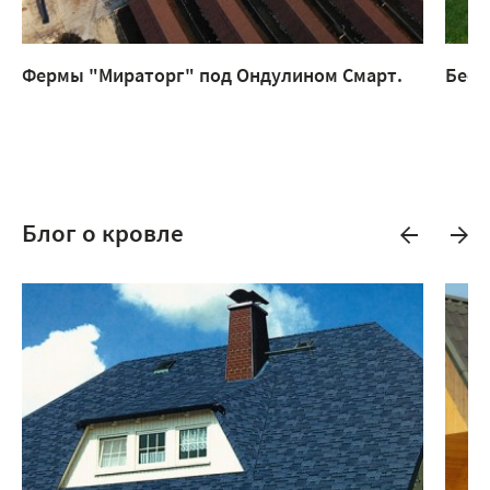
Фермы "Мираторг" под Ондулином Смарт.
Бесе
Блог о кровле