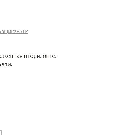
овщика+АТР
оженная в горизонте.
овли.