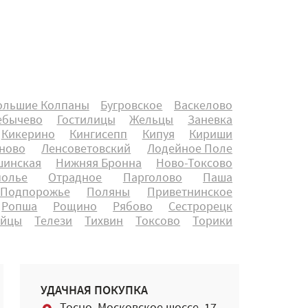
ольшие Колпаны
Бугровское
Васкелово
ебычево
Гостилицы
Жельцы
Заневка
Кикерино
Кингисепп
Кипуя
Кириши
ново
Ленсоветовский
Лодейное Поле
инская
Нижняя Бронна
Ново-Токсово
полье
Отрадное
Парголово
Паша
Подпорожье
Поляны
Приветнинское
Ропша
Рощино
Рябово
Сестрорецк
айцы
Телези
Тихвин
Токсово
Торики
УДАЧНАЯ ПОКУПКА