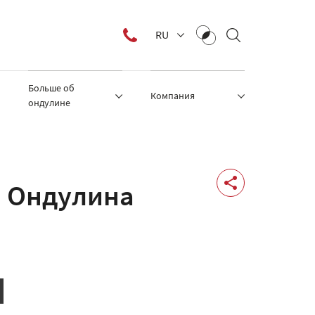
RU
Больше об
Компания
ондулине
я Ондулина