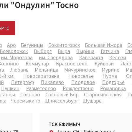
ли "Ондулин" Тосно
АРТЕ
о
Аро
Бегуницы
Бокситогорск
Большая Ижора
Б
Всеволожск
Выборг
Выра
Вырица
Гатчина
Гл
им. Морозова
им. Свердлова
Кавелахта
Келози
Колпино
Коммунар
Красное село
Куйвози
Лаго
га
Любань
Мельница
Мичуринское
Мурино
Мш
-й км.
Новосаратовка
Новоселье
Нурма
О
ый
Петергоф
Пикалево
Плодовое
Подгорье
Пушкин
Разметелево
Рождествено
Романовка
ланцы
Сосново
Сосновый Бор
Старосиверская
Т
вка
Черемыкино
Шлиссельбург
Шушары
ТСК ЕФИМЫЧ