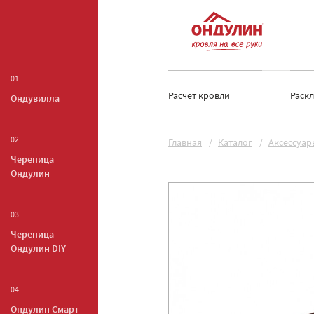
01
Расчёт кровли
Раск
Ондувилла
02
Главная
Каталог
Аксессуар
Черепица
Ондулин
03
Черепица
Ондулин DIY
04
Ондулин Смарт