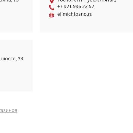
бина, 75
Тосно, СНТ Рубеж (пятак)
+7 921 996 23 52
efimichtosno.ru
 шоссе, 33
газинов