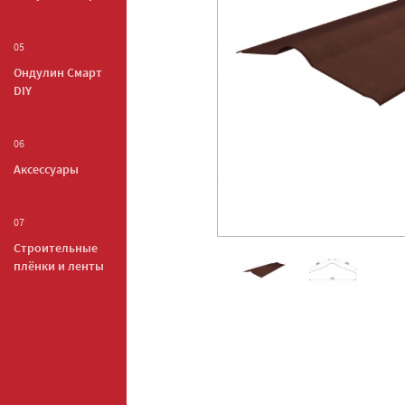
05
Ондулин Смарт
DIY
06
Аксессуары
07
Строительные
плёнки и ленты