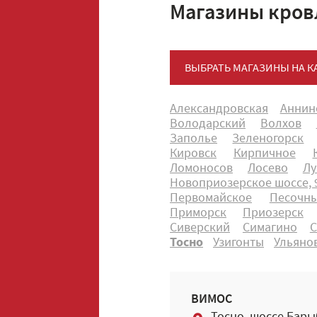
Магазины кров
ВЫБРАТЬ МАГАЗИНЫ НА К
Александровская
Аннин
Володарский
Волхов
Заполье
Зеленогорск
Кировск
Кирпичное
Ломоносов
Лосево
Лу
Новоприозерское шоссе, 9
Первомайское
Песочн
Приморск
Приозерск
Сиверский
Симагино
С
Тосно
Узигонты
Ульяно
ВИМОС