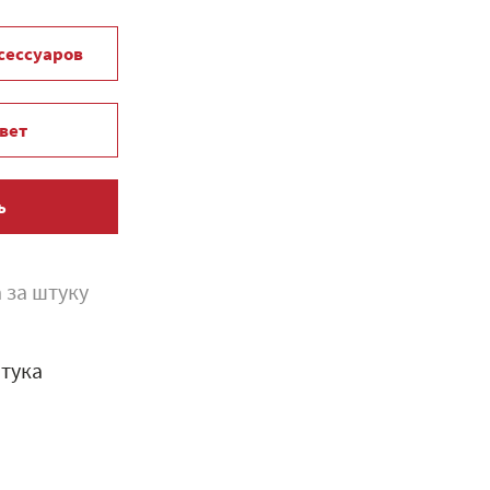
ксессуаров
вет
ь
 за штуку
тука