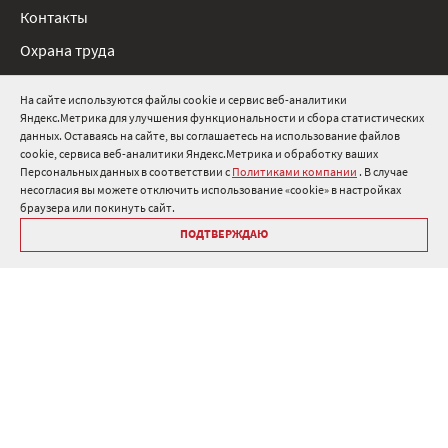
Контакты
Охрана труда
Нормативные документы
На сайте используются файлы cookie и сервис веб-аналитики
Яндекс.Метрика для улучшения функциональности и сбора статистических
8 800 511 91 82
данных. Оставаясь на сайте, вы соглашаетесь на использование файлов
cookie, сервиса веб-аналитики Яндекс.Метрика и обработку ваших
info@onduline.ru
Персональных данных в соответствии с
Политиками компании
. В случае
Россия
Беларусь
Казахстан
несогласия вы можете отключить использование «cookie» в настройках
браузера или покинуть сайт.
ПОДТВЕРЖДАЮ
Библиотека «Ондулин»
Политики компании о персональных данных
Гарантия на кровельные материалы Ондулин
Антикоррупционная политика
Политика в области управления цепочкой поставок
Политика в области промышленной безопасности