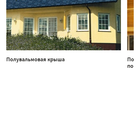
Полувальмовая крыша
Поче
попа