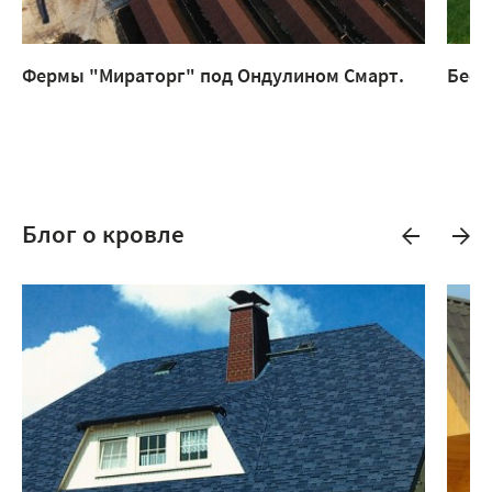
Фермы "Мираторг" под Ондулином Смарт.
Бесе
Блог о кровле