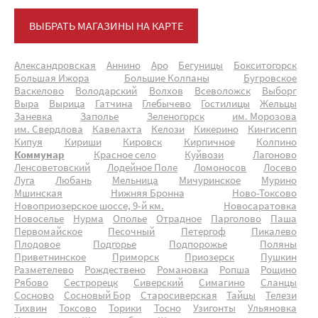
ВЫБРАТЬ МАГАЗИНЫ НА КАРТЕ
Александровская
Аннино
Аро
Бегуницы
Бокситогорск
Большая Ижора
Большие Колпаны
Бугровское
Васкелово
Володарский
Волхов
Всеволожск
Выборг
Выра
Вырица
Гатчина
Глебычево
Гостилицы
Жельцы
Заневка
Заполье
Зеленогорск
им. Морозова
им. Свердлова
Кавелахта
Келози
Кикерино
Кингисепп
Кипуя
Кириши
Кировск
Кирпичное
Колпино
Коммунар
Красное село
Куйвози
Лагоново
Ленсоветовский
Лодейное Поле
Ломоносов
Лосево
Луга
Любань
Мельница
Мичуринское
Мурино
Мшинская
Нижняя Бронна
Ново-Токсово
Новоприозерское шоссе, 9-й км.
Новосаратовка
Новоселье
Нурма
Ополье
Отрадное
Парголово
Паша
Первомайское
Песочный
Петергоф
Пикалево
Плодовое
Подгорье
Подпорожье
Поляны
Приветнинское
Приморск
Приозерск
Пушкин
Разметелево
Рождествено
Романовка
Ропша
Рощино
Рябово
Сестрорецк
Сиверский
Симагино
Сланцы
Сосново
Сосновый Бор
Старосиверская
Тайцы
Телези
Тихвин
Токсово
Торики
Тосно
Узигонты
Ульяновка