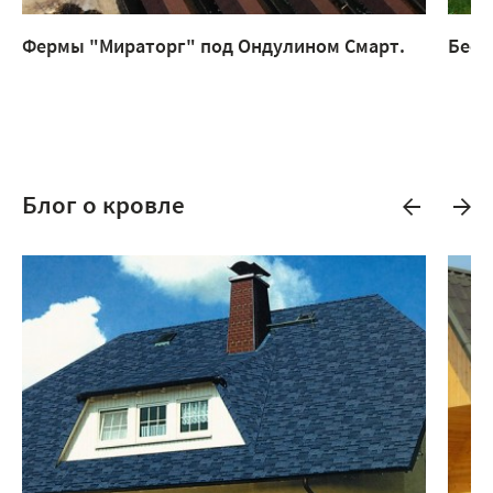
Фермы "Мираторг" под Ондулином Смарт.
Бесе
Блог о кровле