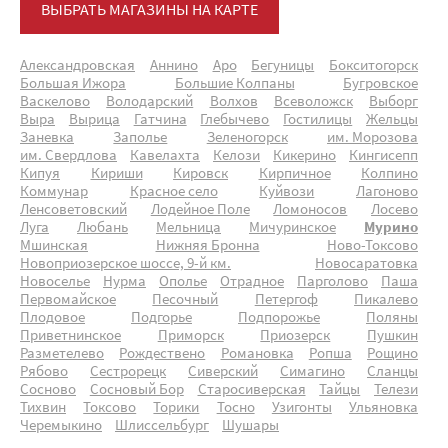
ВЫБРАТЬ МАГАЗИНЫ НА КАРТЕ
Александровская
Аннино
Аро
Бегуницы
Бокситогорск
Большая Ижора
Большие Колпаны
Бугровское
Васкелово
Володарский
Волхов
Всеволожск
Выборг
Выра
Вырица
Гатчина
Глебычево
Гостилицы
Жельцы
Заневка
Заполье
Зеленогорск
им. Морозова
им. Свердлова
Кавелахта
Келози
Кикерино
Кингисепп
Кипуя
Кириши
Кировск
Кирпичное
Колпино
Коммунар
Красное село
Куйвози
Лагоново
Ленсоветовский
Лодейное Поле
Ломоносов
Лосево
Луга
Любань
Мельница
Мичуринское
Мурино
Мшинская
Нижняя Бронна
Ново-Токсово
Новоприозерское шоссе, 9-й км.
Новосаратовка
Новоселье
Нурма
Ополье
Отрадное
Парголово
Паша
Первомайское
Песочный
Петергоф
Пикалево
Плодовое
Подгорье
Подпорожье
Поляны
Приветнинское
Приморск
Приозерск
Пушкин
Разметелево
Рождествено
Романовка
Ропша
Рощино
Рябово
Сестрорецк
Сиверский
Симагино
Сланцы
Сосново
Сосновый Бор
Старосиверская
Тайцы
Телези
Тихвин
Токсово
Торики
Тосно
Узигонты
Ульяновка
Черемыкино
Шлиссельбург
Шушары