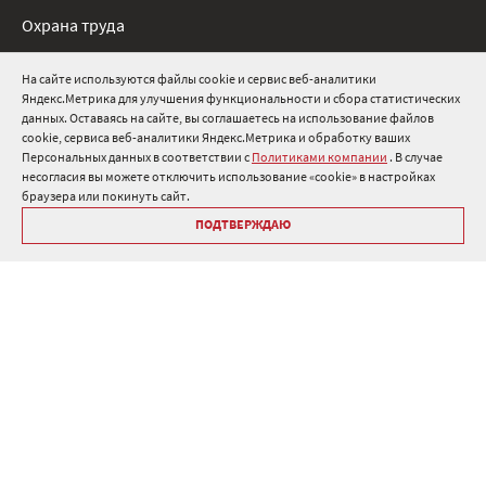
Охрана труда
Нормативные документы
На сайте используются файлы cookie и сервис веб-аналитики
Яндекс.Метрика для улучшения функциональности и сбора статистических
8 800 511 91 82
данных. Оставаясь на сайте, вы соглашаетесь на использование файлов
cookie, сервиса веб-аналитики Яндекс.Метрика и обработку ваших
info@onduline.ru
Персональных данных в соответствии с
Политиками компании
. В случае
Россия
Беларусь
Казахстан
несогласия вы можете отключить использование «cookie» в настройках
браузера или покинуть сайт.
ПОДТВЕРЖДАЮ
Библиотека «Ондулин»
Политики компании о персональных данных
Гарантия на кровельные материалы Ондулин
Антикоррупционная политика
Политика в области управления цепочкой поставок
Политика в области промышленной безопасности