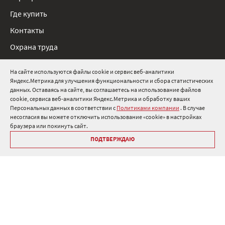
Где купить
Контакты
Охрана труда
Нормативные документы
На сайте используются файлы cookie и сервис веб-аналитики
Яндекс.Метрика для улучшения функциональности и сбора статистических
8 800 511 91 82
данных. Оставаясь на сайте, вы соглашаетесь на использование файлов
cookie, сервиса веб-аналитики Яндекс.Метрика и обработку ваших
info@onduline.ru
Персональных данных в соответствии с
Политиками компании
. В случае
Россия
Беларусь
Казахстан
несогласия вы можете отключить использование «cookie» в настройках
браузера или покинуть сайт.
ПОДТВЕРЖДАЮ
Библиотека «Ондулин»
Политики компании о персональных данных
Гарантия на кровельные материалы Ондулин
Антикоррупционная политика
Политика в области управления цепочкой поставок