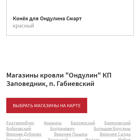
Конёк для Ондулина Смарт
красный
Магазины кровли "Ондулин" КП
Заповедник, п. Габиевский
ВЫБРАТЬ МАГАЗИНЫ НА КАРТЕ
Екатеринбург
Арамиль
Белоярский
Березовский
Бобровский
Богданович
Большие Брусяны
Верхнее Дуброво
Верхняя Пышма
Верхняя Салда