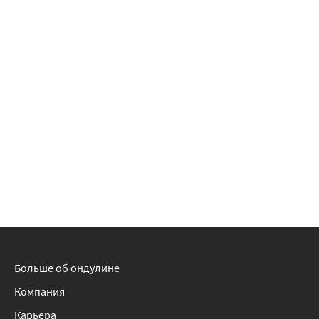
Больше об ондулине
Компания
Карьера