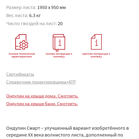
Размер листа:
1950 x 950 мм
Вес листа:
6.3 кг
Число гвоздей на лист:
20
полные технические
полная инструкция к
краткая инструкция к
характеристики
монтажу
монтажу
Сертификаты
Справочник проектировщика+АТР
Ондулин на крыше дома. Смотреть.
Ондулин на крыше бани. Смотреть.
Ондулин Смарт – улучшенный вариант изобретённого в
середине XX века волнистого листа, дополненный по