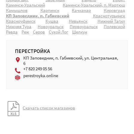
Горный щит
Заречный
Ивдель
Ирбит
Каменск-Уральский
Каменск-Уральский, п. Мартюш
Камышлов
Карпинск
Качканар
Кировград
КП Заповедник, п. Габиевский
Краснотурьинск
Красноуфимск
Кушва
Невьянск
Нижний Тагил
Нижняя Тура
Новоуральск
Первоуральск
Полевской
Ревда
Реж
Серов
Сухой Лог
Щелкун
ПЕРЕСТРОЙКА
КП Заповедник, п. Габиевский, ул. Центральная,
6
+7 820 249 05 56
perestroyka.online
Скачать список магазинов