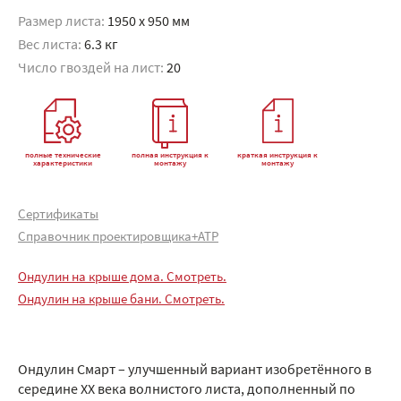
Размер листа:
1950 x 950 мм
Вес листа:
6.3 кг
Число гвоздей на лист:
20
полные технические
полная инструкция к
краткая инструкция к
характеристики
монтажу
монтажу
Сертификаты
Справочник проектировщика+АТР
Ондулин на крыше дома. Смотреть.
Ондулин на крыше бани. Смотреть.
Ондулин Смарт – улучшенный вариант изобретённого в
середине XX века волнистого листа, дополненный по