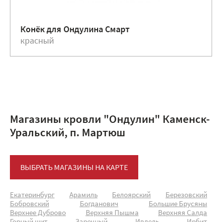
Конёк для Ондулина Смарт
красный
Магазины кровли "Ондулин" Каменск-
Уральский, п. Мартюш
ВЫБРАТЬ МАГАЗИНЫ НА КАРТЕ
Екатеринбург
Арамиль
Белоярский
Березовский
Бобровский
Богданович
Большие Брусяны
Верхнее Дуброво
Верхняя Пышма
Верхняя Салда