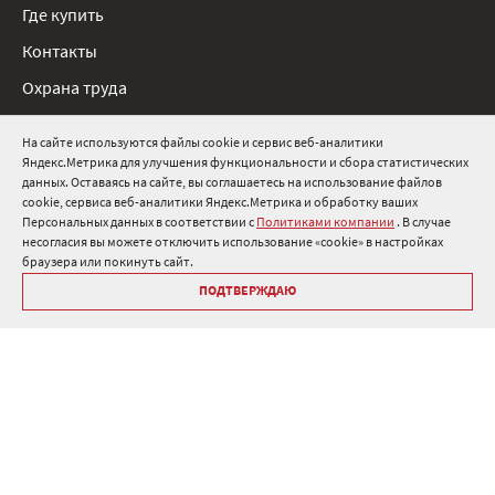
Где купить
Контакты
Охрана труда
Нормативные документы
На сайте используются файлы cookie и сервис веб-аналитики
Яндекс.Метрика для улучшения функциональности и сбора статистических
8 800 511 91 82
данных. Оставаясь на сайте, вы соглашаетесь на использование файлов
cookie, сервиса веб-аналитики Яндекс.Метрика и обработку ваших
info@onduline.ru
Персональных данных в соответствии с
Политиками компании
. В случае
Россия
Беларусь
Казахстан
несогласия вы можете отключить использование «cookie» в настройках
браузера или покинуть сайт.
ПОДТВЕРЖДАЮ
Библиотека «Ондулин»
Политики компании о персональных данных
Гарантия на кровельные материалы Ондулин
Антикоррупционная политика
Политика в области управления цепочкой поставок