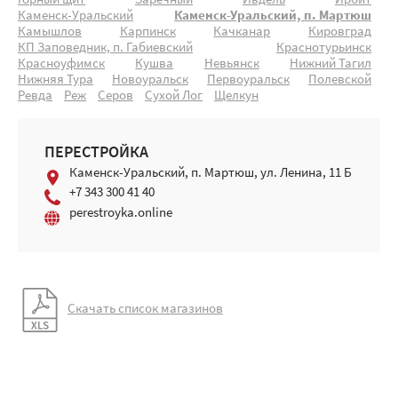
Горный щит
Заречный
Ивдель
Ирбит
Каменск-Уральский
Каменск-Уральский, п. Мартюш
Камышлов
Карпинск
Качканар
Кировград
КП Заповедник, п. Габиевский
Краснотурьинск
Красноуфимск
Кушва
Невьянск
Нижний Тагил
Нижняя Тура
Новоуральск
Первоуральск
Полевской
Ревда
Реж
Серов
Сухой Лог
Щелкун
ПЕРЕСТРОЙКА
Каменск-Уральский, п. Мартюш, ул. Ленина, 11 Б
+7 343 300 41 40
perestroyka.online
Скачать список магазинов