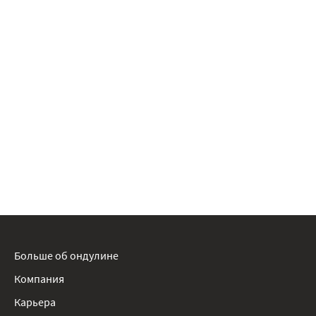
Больше об ондулине
Компания
Карьера