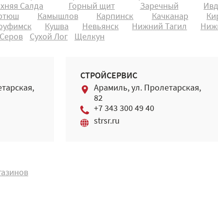
хняя Салда
Горный щит
Заречный
Ивд
артюш
Камышлов
Карпинск
Качканар
Ки
оуфимск
Кушва
Невьянск
Нижний Тагил
Ниж
Серов
Сухой Лог
Щелкун
СТРОЙСЕРВИС
етарская,
Арамиль, ул. Пролетарская,
82
+7 343 300 49 40
strsr.ru
газинов