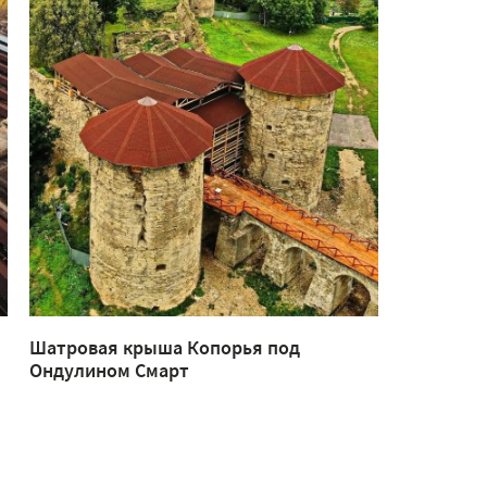
Шатровая крыша Копорья под
Беседка и
Ондулином Смарт