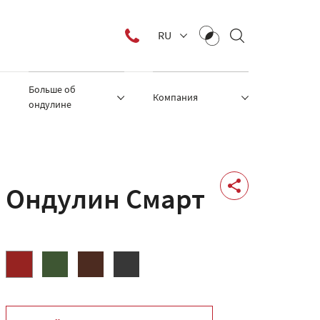
RU
Больше об
Компания
ондулине
Ондулин Смарт