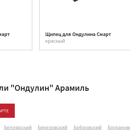
март
Щипец для Ондулина Смарт
красный
ли "Ондулин" Арамиль
АРТЕ
Белоярский
Березовский
Бобровский
Богданов