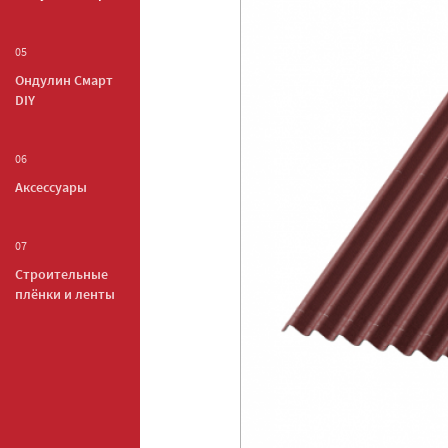
05
Ондулин Смарт
DIY
06
Аксессуары
07
Строительные
плёнки и ленты