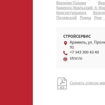
Верхняя Пышма
Вер
Каменск-Уральский, п. М
Краснотурьинск
Красн
Полевской
Ревда
Реж
СТРОЙСЕРВИС
Арамиль, ул. Прол
91
+7 343 300 43 40
strsr.ru
Скачать список ма