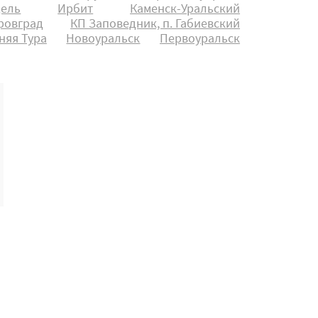
ель
Ирбит
Каменск-Уральский
ровград
КП Заповедник, п. Габиевский
няя Тура
Новоуральск
Первоуральск