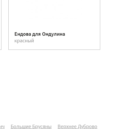
Ендова для Ондулина
Гвозди
красный
красн
ич
Большие Брусяны
Верхнее Дуброво