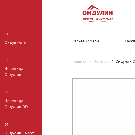
01
Расчёт кровли
Раск
Ондувилла
02
Главная
Каталог
Ондулин С
Черепица
Ондулин
03
Черепица
Ондулин DIY
04
Ондулин Смарт