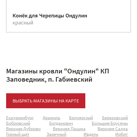
Конёк для Черепицы Ондулин
красный
Магазины кровли "Ондулин" КП
Заповедник, п. Габиевский
ВЫБРАТЬ МАГАЗИНЫ НА КАРТЕ
Екатеринбург
Арамиль
Белоярский
Березовский
Бобровский
Богданович
Большие Брусяны
Верхнее Дуброво
Верхняя Пышма
Верхняя Салда
Горный щит
Заречный
Ивдель
Ирбит