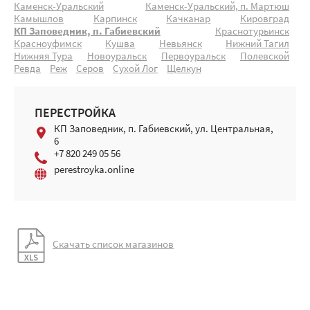
Каменск-Уральский
Каменск-Уральский, п. Мартюш
Камышлов
Карпинск
Качканар
Кировград
КП Заповедник, п. Габиевский
Краснотурьинск
Красноуфимск
Кушва
Невьянск
Нижний Тагил
Нижняя Тура
Новоуральск
Первоуральск
Полевской
Ревда
Реж
Серов
Сухой Лог
Щелкун
ПЕРЕСТРОЙКА
КП Заповедник, п. Габиевский, ул. Центральная,
6
+7 820 249 05 56
perestroyka.online
Скачать список магазинов