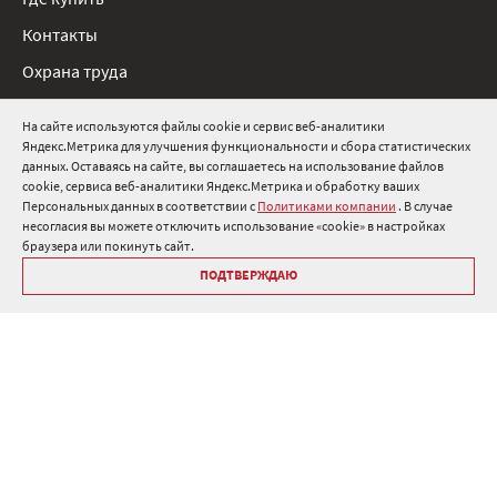
Где купить
Контакты
Охрана труда
Нормативные документы
На сайте используются файлы cookie и сервис веб-аналитики
Яндекс.Метрика для улучшения функциональности и сбора статистических
8 800 511 91 82
данных. Оставаясь на сайте, вы соглашаетесь на использование файлов
cookie, сервиса веб-аналитики Яндекс.Метрика и обработку ваших
info@onduline.ru
Персональных данных в соответствии с
Политиками компании
. В случае
Россия
Беларусь
Казахстан
несогласия вы можете отключить использование «cookie» в настройках
браузера или покинуть сайт.
ПОДТВЕРЖДАЮ
Библиотека «Ондулин»
Политики компании о персональных данных
Гарантия на кровельные материалы Ондулин
Антикоррупционная политика
Политика в области управления цепочкой поставок
Политика в области промышленной безопасности