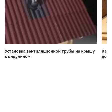
Установка вентиляционной трубы на крышу
Как 
с ондулином
доме