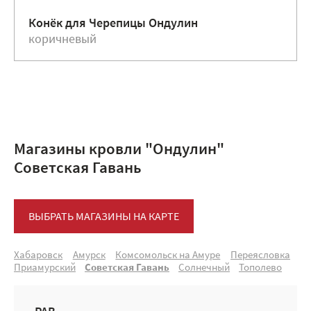
Конёк для Черепицы Ондулин
коричневый
Магазины кровли "Ондулин"
Советская Гавань
ВЫБРАТЬ МАГАЗИНЫ НА КАРТЕ
Хабаровск
Амурск
Комсомольск на Амуре
Переясловка
Приамурский
Советская Гавань
Солнечный
Тополево