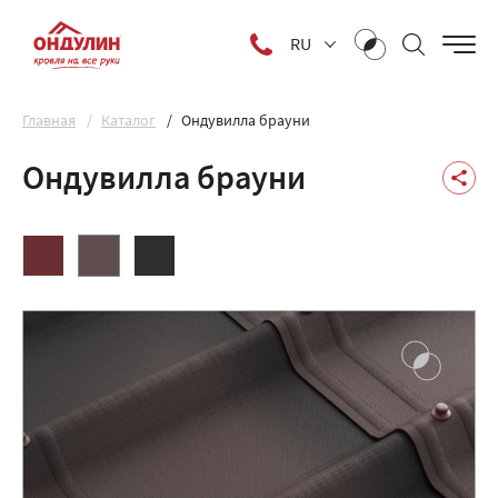
RU
Главная
Каталог
Ондувилла брауни
Ондувилла брауни