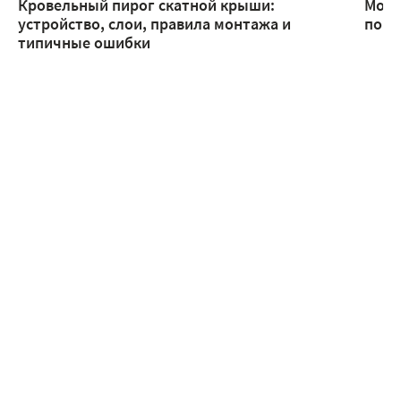
Кровельный пирог скатной крыши:
Монт
устройство, слои, правила монтажа и
помо
типичные ошибки