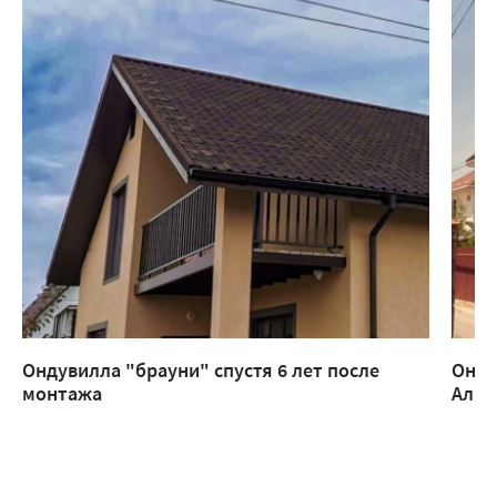
Ондувилла "брауни" спустя 6 лет после
Онду
монтажа
Алм