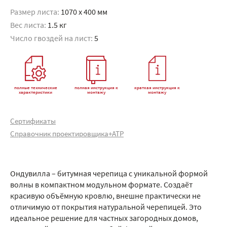
Размер листа:
1070 x 400 мм
Вес листа:
1.5 кг
Число гвоздей на лист:
5
полные технические
полная инструкция к
краткая инструкция к
характеристики
монтажу
монтажу
Сертификаты
Справочник проектировщика+АТР
Ондувилла – битумная черепица с уникальной формой
волны в компактном модульном формате. Создаёт
красивую объёмную кровлю, внешне практически не
отличимую от покрытия натуральной черепицей. Это
идеальное решение для частных загородных домов,