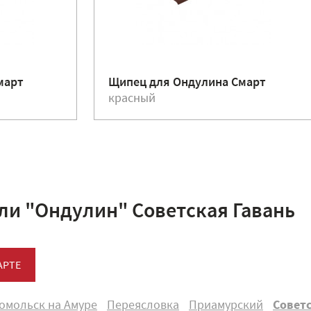
март
Щипец для Ондулина Смарт
красный
ли "Ондулин" Советская Гавань
АРТЕ
омольск на Амуре
Переясловка
Приамурский
Советс