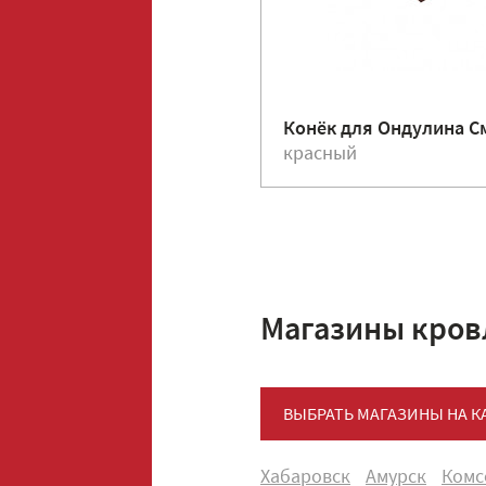
Конёк для Ондулина С
красный
Магазины кров
ВЫБРАТЬ МАГАЗИНЫ НА К
Хабаровск
Амурск
Комс