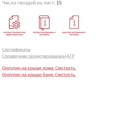
Число гвоздей на лист:
15
полные технические
полная инструкция к
краткая инструкция к
характеристики
монтажу
монтажу
Сертификаты
Справочник проектировщика+АТР
Ондулин на крыше дома. Смотреть.
Ондулин на крыше бани. Смотреть.