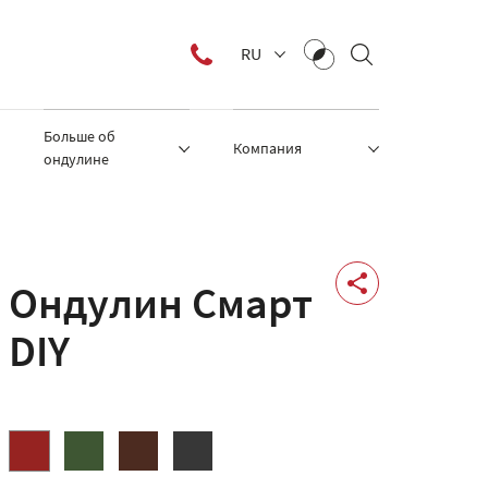
RU
Больше об
Компания
ондулине
Ондулин Смарт
DIY