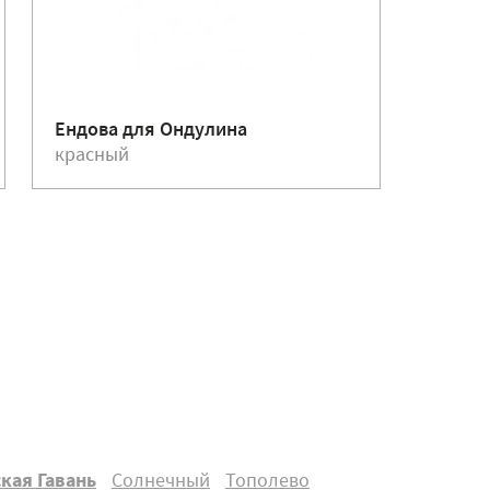
Ендова для Ондулина
Гвозди
красный
красн
кая Гавань
Солнечный
Тополево