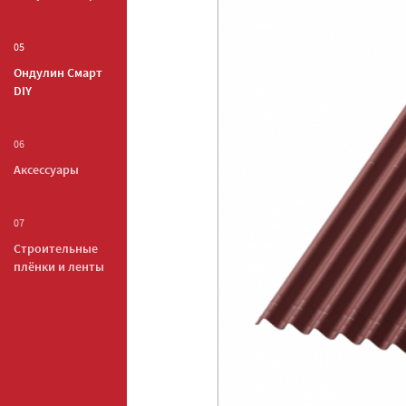
05
Ондулин Смарт
DIY
06
Аксессуары
07
Строительные
плёнки и ленты