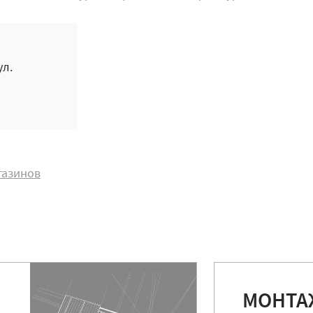
ул.
газинов
МОНТА