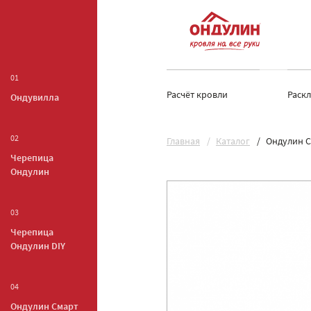
01
Расчёт кровли
Раск
Ондувилла
02
Главная
Каталог
Ондулин С
Черепица
Ондулин
03
Черепица
Ондулин DIY
04
Ондулин Смарт