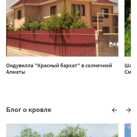
Ондувилла "Красный бархат" в солнечной
Шатр
Алматы
Смар
Блог о кровле