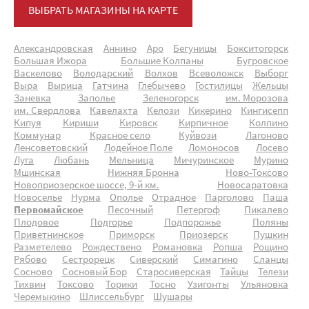
ВЫБРАТЬ МАГАЗИНЫ НА КАРТЕ
Александровская
Аннино
Аро
Бегуницы
Бокситогорск
Большая Ижора
Большие Колпаны
Бугровское
Васкелово
Володарский
Волхов
Всеволожск
Выборг
Выра
Вырица
Гатчина
Глебычево
Гостилицы
Жельцы
Заневка
Заполье
Зеленогорск
им. Морозова
им. Свердлова
Кавелахта
Келози
Кикерино
Кингисепп
Кипуя
Кириши
Кировск
Кирпичное
Колпино
Коммунар
Красное село
Куйвози
Лагоново
Ленсоветовский
Лодейное Поле
Ломоносов
Лосево
Луга
Любань
Мельница
Мичуринское
Мурино
Мшинская
Нижняя Бронна
Ново-Токсово
Новоприозерское шоссе, 9-й км.
Новосаратовка
Новоселье
Нурма
Ополье
Отрадное
Парголово
Паша
Первомайское
Песочный
Петергоф
Пикалево
Плодовое
Подгорье
Подпорожье
Поляны
Приветнинское
Приморск
Приозерск
Пушкин
Разметелево
Рождествено
Романовка
Ропша
Рощино
Рябово
Сестрорецк
Сиверский
Симагино
Сланцы
Сосново
Сосновый Бор
Старосиверская
Тайцы
Телези
Тихвин
Токсово
Торики
Тосно
Узигонты
Ульяновка
Черемыкино
Шлиссельбург
Шушары