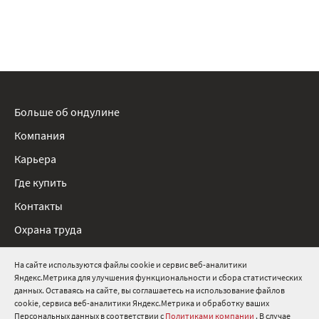
Больше об ондулине
Компания
Карьера
Где купить
Контакты
Охрана труда
Нормативные документы
На сайте используются файлы cookie и сервис веб-аналитики
Яндекс.Метрика для улучшения функциональности и сбора статистических
8 800 511 91 82
данных. Оставаясь на сайте, вы соглашаетесь на использование файлов
cookie, сервиса веб-аналитики Яндекс.Метрика и обработку ваших
info@onduline.ru
Персональных данных в соответствии с
Политиками компании
. В случае