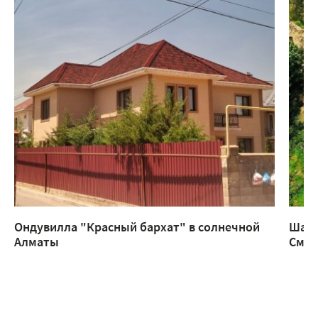
Ондувилла "Красный бархат" в солнечной
Шатр
Алматы
Смар