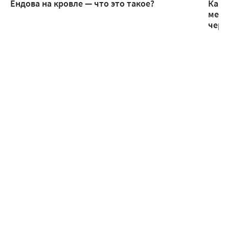
Ендова на кровле — что это такое?
Как 
мета
чере