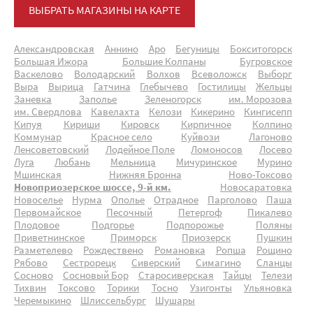
ВЫБРАТЬ МАГАЗИНЫ НА КАРТЕ
Александровская
Аннино
Аро
Бегуницы
Бокситогорск
Большая Ижора
Большие Колпаны
Бугровское
Васкелово
Володарский
Волхов
Всеволожск
Выборг
Выра
Вырица
Гатчина
Глебычево
Гостилицы
Жельцы
Заневка
Заполье
Зеленогорск
им. Морозова
им. Свердлова
Кавелахта
Келози
Кикерино
Кингисепп
Кипуя
Кириши
Кировск
Кирпичное
Колпино
Коммунар
Красное село
Куйвози
Лагоново
Ленсоветовский
Лодейное Поле
Ломоносов
Лосево
Луга
Любань
Мельница
Мичуринское
Мурино
Мшинская
Нижняя Бронна
Ново-Токсово
Новоприозерское шоссе, 9-й км.
Новосаратовка
Новоселье
Нурма
Ополье
Отрадное
Парголово
Паша
Первомайское
Песочный
Петергоф
Пикалево
Плодовое
Подгорье
Подпорожье
Поляны
Приветнинское
Приморск
Приозерск
Пушкин
Разметелево
Рождествено
Романовка
Ропша
Рощино
Рябово
Сестрорецк
Сиверский
Симагино
Сланцы
Сосново
Сосновый Бор
Старосиверская
Тайцы
Телези
Тихвин
Токсово
Торики
Тосно
Узигонты
Ульяновка
Черемыкино
Шлиссельбург
Шушары