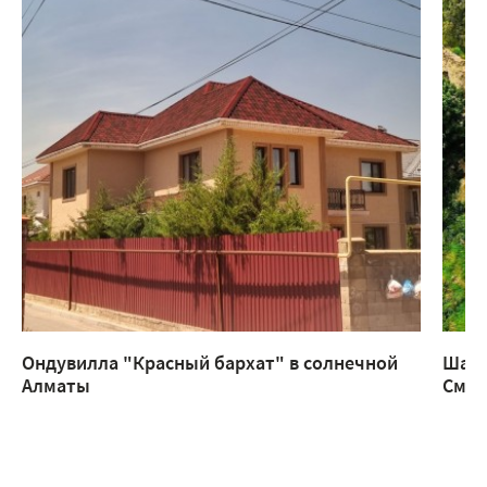
Ондувилла "Красный бархат" в солнечной
Шатр
Алматы
Смар