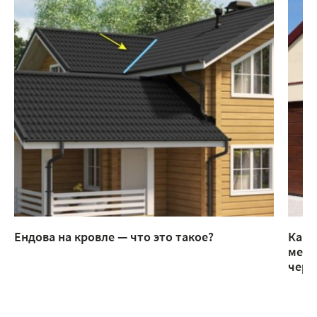
Ендова на кровле — что это такое?
Как 
мета
чере