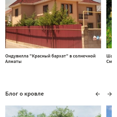
Ондувилла "Красный бархат" в солнечной
Шатр
Алматы
Смар
Блог о кровле