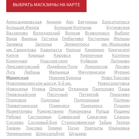
ВЫБРАТЬ МАГАЗИНЫ НА КАРТЕ
Александровская
Аннино
Аро
Бегуницы
Бокситогорск
Большая Ижора
Большие Колпаны
Бугровское
Васкелово
Володарский
Волхов
Всеволожск
Выборг
Выра
Вырица
Гатчина
Глебычево
Гостилицы
Жельцы
Заневка
Заполье
Зеленогорск
им. Морозова
им. Свердлова
Кавелахта
Келози
Кикерино
Кингисепп
Кипуя
Кириши
Кировск
Кирпичное
Колпино
Коммунар
Красное село
Куйвози
Лагоново
Ленсоветовский
Лодейное Поле
Ломоносов
Лосево
Луга
Любань
Мельница
Мичуринское
Мурино
Мшинская
Нижняя Бронна
Ново-Токсово
Новоприозерское шоссе, 9-й км.
Новосаратовка
Новоселье
Нурма
Ополье
Отрадное
Парголово
Паша
Первомайское
Песочный
Петергоф
Пикалево
Плодовое
Подгорье
Подпорожье
Поляны
Приветнинское
Приморск
Приозерск
Пушкин
Разметелево
Рождествено
Романовка
Ропша
Рощино
Рябово
Сестрорецк
Сиверский
Симагино
Сланцы
Сосново
Сосновый Бор
Старосиверская
Тайцы
Телези
Тихвин
Токсово
Торики
Тосно
Узигонты
Ульяновка
Черемыкино
Шлиссельбург
Шушары