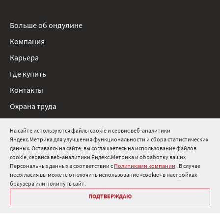
Больше об ондулине
Компания
Карьера
Где купить
Контакты
Охрана труда
Нормативные документы
На сайте используются файлы cookie и сервис веб-аналитики
Яндекс.Метрика для улучшения функциональности и сбора статистических
8 800 511 91 82
данных. Оставаясь на сайте, вы соглашаетесь на использование файлов
cookie, сервиса веб-аналитики Яндекс.Метрика и обработку ваших
info@onduline.ru
Персональных данных в соответствии с
Политиками компании
. В случае
Россия
Беларусь
Казахстан
несогласия вы можете отключить использование «cookie» в настройках
браузера или покинуть сайт.
ПОДТВЕРЖДАЮ
Библиотека «Ондулин»