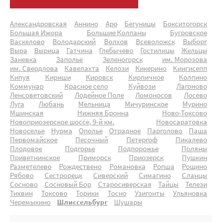
Александровская
Аннино
Аро
Бегуницы
Бокситогорск
Большая Ижора
Большие Колпаны
Бугровское
Васкелово
Володарский
Волхов
Всеволожск
Выборг
Выра
Вырица
Гатчина
Глебычево
Гостилицы
Жельцы
Заневка
Заполье
Зеленогорск
им. Морозова
им. Свердлова
Кавелахта
Келози
Кикерино
Кингисепп
Кипуя
Кириши
Кировск
Кирпичное
Колпино
Коммунар
Красное село
Куйвози
Лагоново
Ленсоветовский
Лодейное Поле
Ломоносов
Лосево
Луга
Любань
Мельница
Мичуринское
Мурино
Мшинская
Нижняя Бронна
Ново-Токсово
Новоприозерское шоссе, 9-й км.
Новосаратовка
Новоселье
Нурма
Ополье
Отрадное
Парголово
Паша
Первомайское
Песочный
Петергоф
Пикалево
Плодовое
Подгорье
Подпорожье
Поляны
Приветнинское
Приморск
Приозерск
Пушкин
Разметелево
Рождествено
Романовка
Ропша
Рощино
Рябово
Сестрорецк
Сиверский
Симагино
Сланцы
Сосново
Сосновый Бор
Старосиверская
Тайцы
Телези
Тихвин
Токсово
Торики
Тосно
Узигонты
Ульяновка
Черемыкино
Шлиссельбург
Шушары