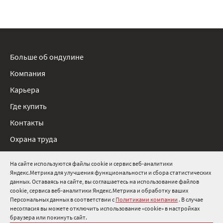
Больше об ондулине
Компания
Карьера
Где купить
Контакты
Охрана труда
Нормативные документы
На сайте используются файлы cookie и сервис веб-аналитики
Яндекс.Метрика для улучшения функциональности и сбора статистических
8 800 511 91 82
данных. Оставаясь на сайте, вы соглашаетесь на использование файлов
cookie, сервиса веб-аналитики Яндекс.Метрика и обработку ваших
info@onduline.ru
Персональных данных в соответствии с
Политиками компании
. В случае
Россия
Беларусь
Казахстан
несогласия вы можете отключить использование «cookie» в настройках
браузера или покинуть сайт.