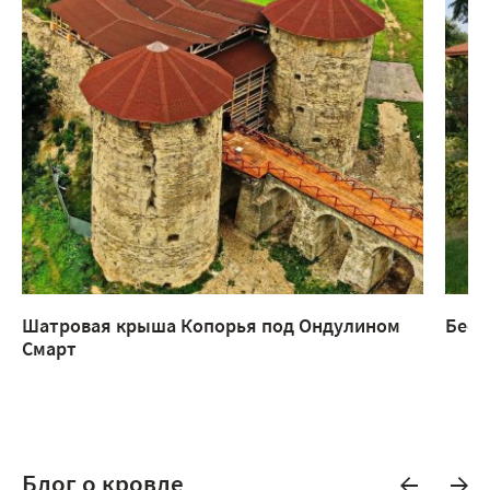
Шатровая крыша Копорья под Ондулином
Бесе
Смарт
Блог о кровле