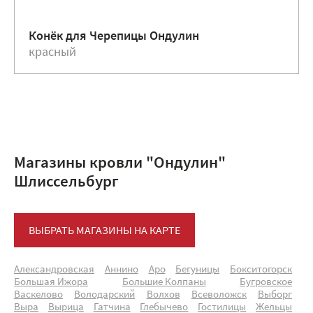
Конёк для Черепицы Ондулин
красный
Магазины кровли "Ондулин"
Шлиссельбург
ВЫБРАТЬ МАГАЗИНЫ НА КАРТЕ
Александровская
Аннино
Аро
Бегуницы
Бокситогорск
Большая Ижора
Большие Колпаны
Бугровское
Васкелово
Володарский
Волхов
Всеволожск
Выборг
Выра
Вырица
Гатчина
Глебычево
Гостилицы
Жельцы