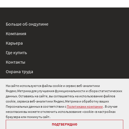
Больше об ондулине
Компания
Карьера
Где купить
Контакты
Охрана труда
Нормативные документы
На сайте используются файлы cookie и сервис веб-аналитики
Яндекс.Метрика для улучшения функциональности и сбора статистических
8 800 511 91 82
данных. Оставаясь на сайте, вы соглашаетесь на использование файлов
cookie, сервиса веб-аналитики Яндекс.Метрика и обработку ваших
info@onduline.ru
Персональных данных в соответствии с
Политиками компании
. В случае
Россия
Беларусь
Казахстан
несогласия вы можете отключить использование «cookie» в настройках
браузера или покинуть сайт.
ПОДТВЕРЖДАЮ