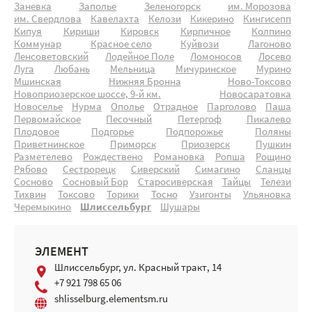
Заневка
Заполье
Зеленогорск
им. Морозова
им. Свердлова
Кавелахта
Келози
Кикерино
Кингисепп
Кипуя
Кириши
Кировск
Кирпичное
Колпино
Коммунар
Красное село
Куйвози
Лагоново
Ленсоветовский
Лодейное Поле
Ломоносов
Лосево
Луга
Любань
Мельница
Мичуринское
Мурино
Мшинская
Нижняя Бронна
Ново-Токсово
Новоприозерское шоссе, 9-й км.
Новосаратовка
Новоселье
Нурма
Ополье
Отрадное
Парголово
Паша
Первомайское
Песочный
Петергоф
Пикалево
Плодовое
Подгорье
Подпорожье
Поляны
Приветнинское
Приморск
Приозерск
Пушкин
Разметелево
Рождествено
Романовка
Ропша
Рощино
Рябово
Сестрорецк
Сиверский
Симагино
Сланцы
Сосново
Сосновый Бор
Старосиверская
Тайцы
Телези
Тихвин
Токсово
Торики
Тосно
Узигонты
Ульяновка
Черемыкино
Шлиссельбург
Шушары
ЭЛЕМЕНТ
Шлиссельбург, ул. Красный тракт, 14
+7 921 798 65 06
shlisselburg.elementsm.ru