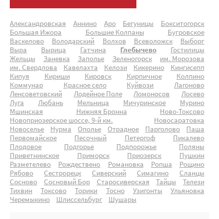
Александровская
Аннино
Аро
Бегуницы
Бокситогорск
Большая Ижора
Большие Колпаны
Бугровское
Васкелово
Володарский
Волхов
Всеволожск
Выборг
Выра
Вырица
Гатчина
Глебычево
Гостилицы
Жельцы
Заневка
Заполье
Зеленогорск
им. Морозова
им. Свердлова
Кавелахта
Келози
Кикерино
Кингисепп
Кипуя
Кириши
Кировск
Кирпичное
Колпино
Коммунар
Красное село
Куйвози
Лагоново
Ленсоветовский
Лодейное Поле
Ломоносов
Лосево
Луга
Любань
Мельница
Мичуринское
Мурино
Мшинская
Нижняя Бронна
Ново-Токсово
Новоприозерское шоссе, 9-й км.
Новосаратовка
Новоселье
Нурма
Ополье
Отрадное
Парголово
Паша
Первомайское
Песочный
Петергоф
Пикалево
Плодовое
Подгорье
Подпорожье
Поляны
Приветнинское
Приморск
Приозерск
Пушкин
Разметелево
Рождествено
Романовка
Ропша
Рощино
Рябово
Сестрорецк
Сиверский
Симагино
Сланцы
Сосново
Сосновый Бор
Старосиверская
Тайцы
Телези
Тихвин
Токсово
Торики
Тосно
Узигонты
Ульяновка
Черемыкино
Шлиссельбург
Шушары