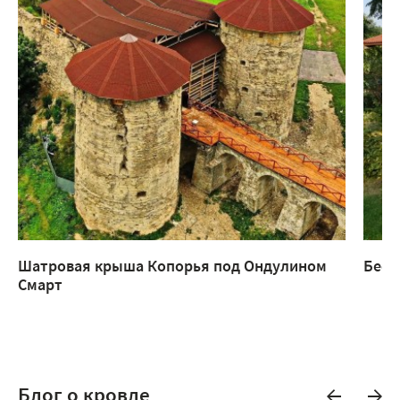
Шатровая крыша Копорья под Ондулином
Бесе
Смарт
Блог о кровле