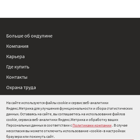
Больше об ондулине
Компания
Карьера
Где купить
Контакты
Охрана труда
Нормативные документы
На сайте используются файлы cookie и сервис веб-аналитики
Яндекс.Метрика для улучшения функциональности и сбора статистических
8 800 511 91 82
данных. Оставаясь на сайте, вы соглашаетесь на использование файлов
cookie, сервиса веб-аналитики Яндекс.Метрика и обработку ваших
info@onduline.ru
Персональных данных в соответствии с
Политиками компании
. В случае
Россия
Беларусь
Казахстан
несогласия вы можете отключить использование «cookie» в настройках
браузера или покинуть сайт.