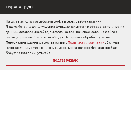
Охрана труда
Нормативные документы
На сайте используются файлы cookie и сервис веб-аналитики
Яндекс.Метрика для улучшения функциональности и сбора статистических
8 800 511 91 82
данных. Оставаясь на сайте, вы соглашаетесь на использование файлов
cookie, сервиса веб-аналитики Яндекс.Метрика и обработку ваших
info@onduline.ru
Персональных данных в соответствии с
Политиками компании
. В случае
Россия
Беларусь
Казахстан
несогласия вы можете отключить использование «cookie» в настройках
браузера или покинуть сайт.
ПОДТВЕРЖДАЮ
Библиотека «Ондулин»
Политики компании о персональных данных
Гарантия на кровельные материалы Ондулин
Антикоррупционная политика
Политика в области управления цепочкой поставок
Политика в области промышленной безопасности