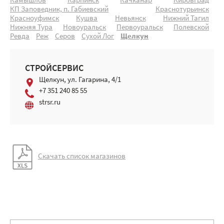
Камышлов
Карпинск
Качканар
Кировград
КП Заповедник, п. Габиевский
Краснотурьинск
Красноуфимск
Кушва
Невьянск
Нижний Тагил
Нижняя Тура
Новоуральск
Первоуральск
Полевской
Ревда
Реж
Серов
Сухой Лог
Щелкун
СТРОЙСЕРВИС
Щелкун, ул. Гагарина, 4/1
+7 351 240 85 55
strsr.ru
Скачать список магазинов