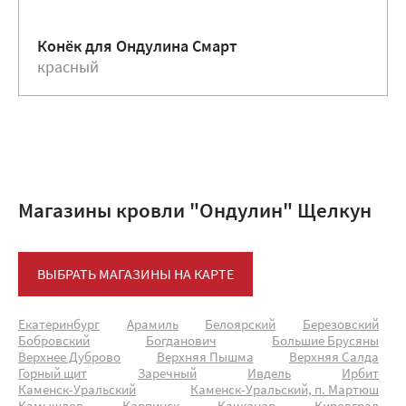
Конёк для Ондулина Смарт
красный
Магазины кровли "Ондулин" Щелкун
ВЫБРАТЬ МАГАЗИНЫ НА КАРТЕ
Екатеринбург
Арамиль
Белоярский
Березовский
Бобровский
Богданович
Большие Брусяны
Верхнее Дуброво
Верхняя Пышма
Верхняя Салда
Горный щит
Заречный
Ивдель
Ирбит
Каменск-Уральский
Каменск-Уральский, п. Мартюш