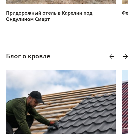
Придорожный отель в Карелии под
Ферм
Ондулином Смарт
Блог о кровле