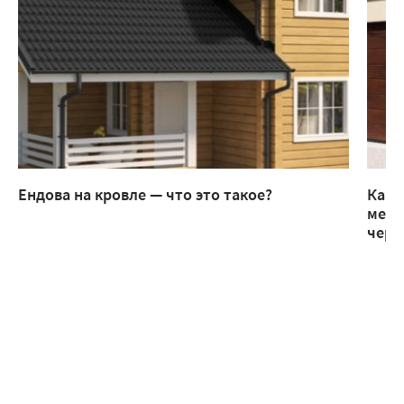
Ендова на кровле — что это такое?
Как 
мета
чере