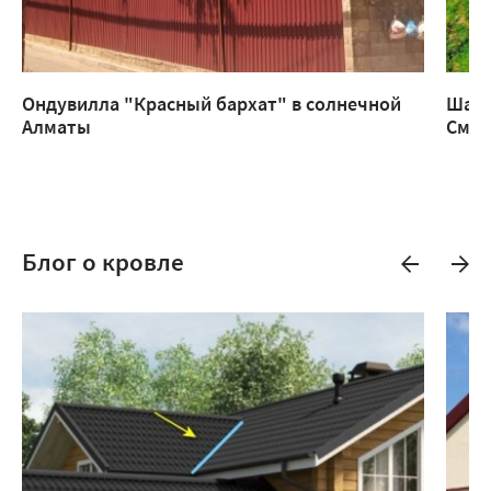
Ондувилла "Красный бархат" в солнечной
Шатр
Алматы
Смар
Блог о кровле