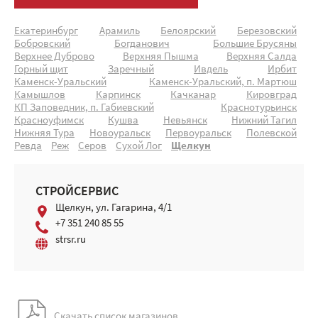
Екатеринбург
Арамиль
Белоярский
Березовский
Бобровский
Богданович
Большие Брусяны
Верхнее Дуброво
Верхняя Пышма
Верхняя Салда
Горный щит
Заречный
Ивдель
Ирбит
Каменск-Уральский
Каменск-Уральский, п. Мартюш
Камышлов
Карпинск
Качканар
Кировград
КП Заповедник, п. Габиевский
Краснотурьинск
Красноуфимск
Кушва
Невьянск
Нижний Тагил
Нижняя Тура
Новоуральск
Первоуральск
Полевской
Ревда
Реж
Серов
Сухой Лог
Щелкун
СТРОЙСЕРВИС
Щелкун, ул. Гагарина, 4/1
+7 351 240 85 55
strsr.ru
Скачать список магазинов