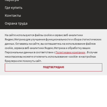
Карьера
Где купить
Контакты
Охрана труда
Нормативные документы
На сайте используются файлы cookie и сервис веб-аналитики
Яндекс.Метрика для улучшения функциональности и сбора статистических
8 800 511 91 82
данных. Оставаясь на сайте, вы соглашаетесь на использование файлов
cookie, сервиса веб-аналитики Яндекс.Метрика и обработку ваших
info@onduline.ru
Персональных данных в соответствии с
Политиками компании
. В случае
Россия
Беларусь
Казахстан
несогласия вы можете отключить использование «cookie» в настройках
браузера или покинуть сайт.
ПОДТВЕРЖДАЮ
Библиотека «Ондулин»
Политики компании о персональных данных
Гарантия на кровельные материалы Ондулин
Антикоррупционная политика
Политика в области управления цепочкой поставок