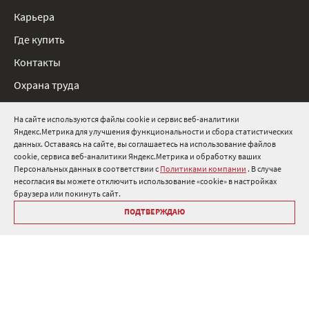
Карьера
Где купить
Контакты
Охрана труда
Нормативные документы
На сайте используются файлы cookie и сервис веб-аналитики
Яндекс.Метрика для улучшения функциональности и сбора статистических
8 800 511 91 82
данных. Оставаясь на сайте, вы соглашаетесь на использование файлов
cookie, сервиса веб-аналитики Яндекс.Метрика и обработку ваших
info@onduline.ru
Персональных данных в соответствии с
Политиками компании
. В случае
Россия
Беларусь
Казахстан
несогласия вы можете отключить использование «cookie» в настройках
браузера или покинуть сайт.
ПОДТВЕРЖДАЮ
Библиотека «Ондулин»
Политики компании о персональных данных
Гарантия на кровельные материалы Ондулин
Антикоррупционная политика