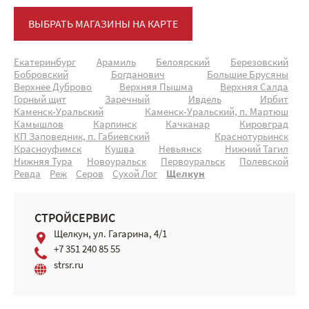
ВЫБРАТЬ МАГАЗИНЫ НА КАРТЕ
Екатеринбург
Арамиль
Белоярский
Березовский
Бобровский
Богданович
Большие Брусяны
Верхнее Дуброво
Верхняя Пышма
Верхняя Салда
Горный щит
Заречный
Ивдель
Ирбит
Каменск-Уральский
Каменск-Уральский, п. Мартюш
Камышлов
Карпинск
Качканар
Кировград
КП Заповедник, п. Габиевский
Краснотурьинск
Красноуфимск
Кушва
Невьянск
Нижний Тагил
Нижняя Тура
Новоуральск
Первоуральск
Полевской
Ревда
Реж
Серов
Сухой Лог
Щелкун
СТРОЙСЕРВИС
Щелкун, ул. Гагарина, 4/1
+7 351 240 85 55
strsr.ru