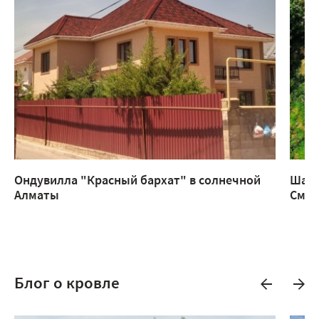
Ондувилла "Красный бархат" в солнечной
Шатр
Алматы
Смар
Блог о кровле