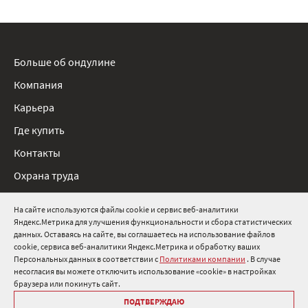
Больше об ондулине
Компания
Карьера
Где купить
Контакты
Охрана труда
Нормативные документы
На сайте используются файлы cookie и сервис веб-аналитики
Яндекс.Метрика для улучшения функциональности и сбора статистических
8 800 511 91 82
данных. Оставаясь на сайте, вы соглашаетесь на использование файлов
cookie, сервиса веб-аналитики Яндекс.Метрика и обработку ваших
info@onduline.ru
Персональных данных в соответствии с
Политиками компании
. В случае
Россия
Беларусь
Казахстан
несогласия вы можете отключить использование «cookie» в настройках
браузера или покинуть сайт.
ПОДТВЕРЖДАЮ