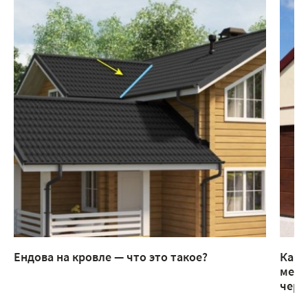
Ендова на кровле — что это такое?
Как 
мета
чере