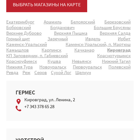
ВЫБРАТЬ МАГАЗИНЫ НА КАРТЕ
Екатеринбург
Арамиль
Белоярский
Березовский
Бобровский
Богданович
Большие Брусяны
Верхнее Дуброво
Верхняя Пышма
Верхняя Салда
Горный щит
Заречный
Ивдель
Ирбит
Каменск-Уральский
Каменск-Уральский, п. Мартюш
Камышлов
Карпинск
Качканар
Кировград
КП Заповедник, п. Габиевский
Краснотурьинск
Красноуфимск
Кушва
Невьянск
Нижний Тагил
Нижняя Тура
Новоуральск
Первоуральск
Полевской
Ревда
Реж
Серов
Сухой Лог
Щелкун
ГЕРМЕС
Кировград, ул. Ленина, 2
+7 343 378 65 28