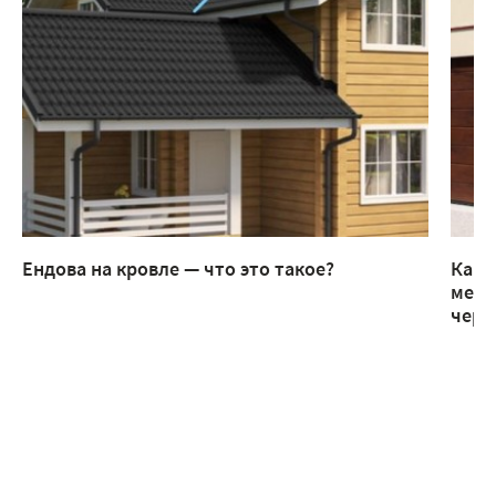
Ендова на кровле — что это такое?
Как 
мета
чере