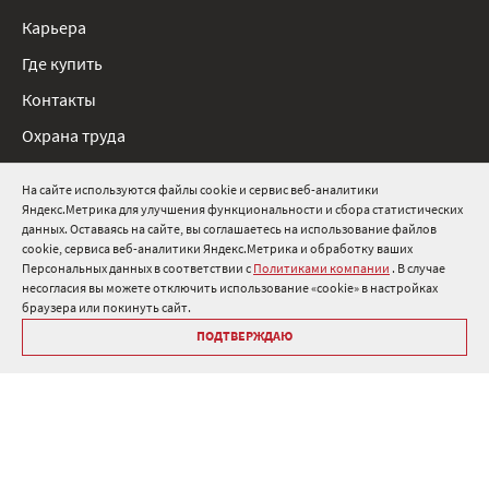
Карьера
Где купить
Контакты
Охрана труда
Нормативные документы
На сайте используются файлы cookie и сервис веб-аналитики
Яндекс.Метрика для улучшения функциональности и сбора статистических
8 800 511 91 82
данных. Оставаясь на сайте, вы соглашаетесь на использование файлов
cookie, сервиса веб-аналитики Яндекс.Метрика и обработку ваших
info@onduline.ru
Персональных данных в соответствии с
Политиками компании
. В случае
Россия
Беларусь
Казахстан
несогласия вы можете отключить использование «cookie» в настройках
браузера или покинуть сайт.
ПОДТВЕРЖДАЮ
Библиотека «Ондулин»
Политики компании о персональных данных
Гарантия на кровельные материалы Ондулин
Антикоррупционная политика