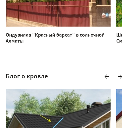
Ондувилла "Красный бархат" в солнечной
Шатр
Алматы
Смар
Блог о кровле