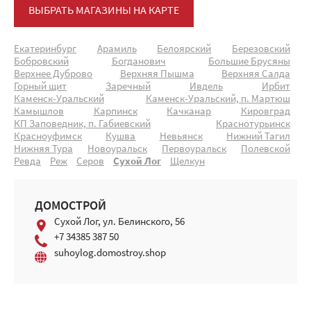
ВЫБРАТЬ МАГАЗИНЫ НА КАРТЕ
Екатеринбург
Арамиль
Белоярский
Березовский
Бобровский
Богданович
Большие Брусяны
Верхнее Дуброво
Верхняя Пышма
Верхняя Салда
Горный щит
Заречный
Ивдель
Ирбит
Каменск-Уральский
Каменск-Уральский, п. Мартюш
Камышлов
Карпинск
Качканар
Кировград
КП Заповедник, п. Габиевский
Краснотурьинск
Красноуфимск
Кушва
Невьянск
Нижний Тагил
Нижняя Тура
Новоуральск
Первоуральск
Полевской
Ревда
Реж
Серов
Сухой Лог
Щелкун
ДОМОСТРОЙ
Сухой Лог, ул. Белинского, 56
+7 34385 387 50
suhoylog.domostroy.shop