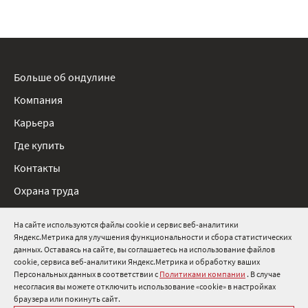
Больше об ондулине
Компания
Карьера
Где купить
Контакты
Охрана труда
Нормативные документы
На сайте используются файлы cookie и сервис веб-аналитики
Яндекс.Метрика для улучшения функциональности и сбора статистических
8 800 511 91 82
данных. Оставаясь на сайте, вы соглашаетесь на использование файлов
cookie, сервиса веб-аналитики Яндекс.Метрика и обработку ваших
info@onduline.ru
Персональных данных в соответствии с
Политиками компании
. В случае
Россия
Беларусь
Казахстан
несогласия вы можете отключить использование «cookie» в настройках
браузера или покинуть сайт.