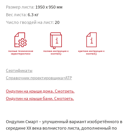
Размер листа:
1950 x 950 мм
Вес листа:
6.3 кг
Число гвоздей на лист:
20
полные технические
полная инструкция к
краткая инструкция к
характеристики
монтажу
монтажу
Сертификаты
Справочник проектировщика+АТР
Ондулин на крыше дома. Смотреть.
Ондулин на крыше бани. Смотреть.
Ондулин Смарт – улучшенный вариант изобретённого в
середине XX века волнистого листа, дополненный по