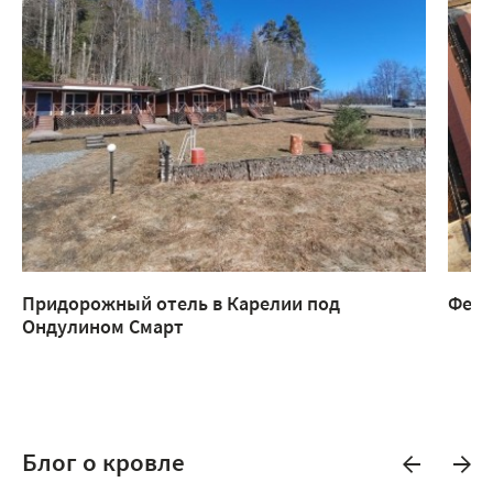
Придорожный отель в Карелии под
Ферм
Ондулином Смарт
Блог о кровле