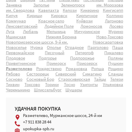
Выра
Вырица
Гатчина
Глебычево
Гостилицы
Жельцы
Заневка
Заполье
Зеленогорск
им. Морозова
им. Свердлова
Кавелахта
Келози
Кикерино
Кингисепп
Кипуя
Кириши
Кировск
Кирпичное
Колпино
Коммунар
Красное село
Куйвози
Лагоново
Ленсоветовский
Лодейное Поле
Ломоносов
Лосево
Луга
Любань
Мельница
Мичуринское
Мурино
Мшинская
Нижняя Бронна
Ново-Токсово
Новоприозерское шоссе, 9-й км.
Новосаратовка
Новоселье
Нурма
Ополье
Отрадное
Парголово
Паша
Первомайское
Песочный
Петергоф
Пикалево
Плодовое
Подгорье
Подпорожье
Поляны
Приветнинское
Приморск
Приозерск
Пушкин
Разметелево
Рождествено
Романовка
Ропша
Рощино
Рябово
Сестрорецк
Сиверский
Симагино
Сланцы
Сосново
Сосновый Бор
Старосиверская
Тайцы
Телези
Тихвин
Токсово
Торики
Тосно
Узигонты
Ульяновка
Черемыкино
Шлиссельбург
Шушары
УДАЧНАЯ ПОКУПКА
Разметелево, Мурманское шоссе, 24-й км
+7 911 838 28 44
upokupka-spb.ru