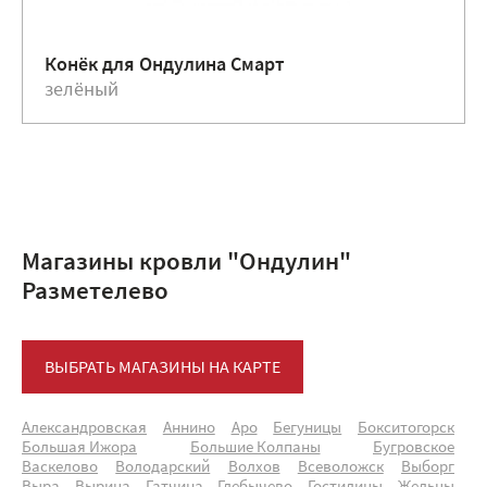
Конёк для Ондулина Смарт
зелёный
Магазины кровли "Ондулин"
Разметелево
ВЫБРАТЬ МАГАЗИНЫ НА КАРТЕ
Александровская
Аннино
Аро
Бегуницы
Бокситогорск
Большая Ижора
Большие Колпаны
Бугровское
Васкелово
Володарский
Волхов
Всеволожск
Выборг