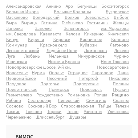
Александровская
Аннино
Аро
Бегуницы
Бокситогорск
Большая Ижора
Большие Колпаны
Бугровское
Васкелово
Володарский
Волхов
Всеволожск
Выборг
Выра
Вырица
Гатчина
Глебычево
Гостилицы
Жельцы
Заневка
Заполье
Зеленогорск
им. Морозова
им. Свердлова
Кавелахта
Келози
Кикерино
Кингисепп
Кипуя
Кириши
Кировск
Кирпичное
Колпино
Коммунар
Красное село
Куйвози
Лагоново
Ленсоветовский
Лодейное Поле
Ломоносов
Лосево
Луга
Любань
Мельница
Мичуринское
Мурино
Мшинская
Нижняя Бронна
Ново-Токсово
Новоприозерское шоссе, 9-й км.
Новосаратовка
Новоселье
Нурма
Ополье
Отрадное
Парголово
Паша
Первомайское
Песочный
Петергоф
Пикалево
Плодовое
Подгорье
Подпорожье
Поляны
Приветнинское
Приморск
Приозерск
Пушкин
Разметелево
Рождествено
Романовка
Ропша
Рощино
Рябово
Сестрорецк
Сиверский
Симагино
Сланцы
Сосново
Сосновый Бор
Старосиверская
Тайцы
Телези
Тихвин
Токсово
Торики
Тосно
Узигонты
Ульяновка
Черемыкино
Шлиссельбург
Шушары
ВИМОС