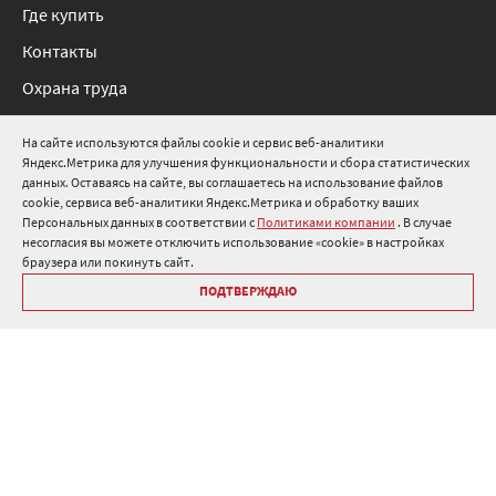
Где купить
Контакты
Охрана труда
Нормативные документы
На сайте используются файлы cookie и сервис веб-аналитики
Яндекс.Метрика для улучшения функциональности и сбора статистических
8 800 511 91 82
данных. Оставаясь на сайте, вы соглашаетесь на использование файлов
cookie, сервиса веб-аналитики Яндекс.Метрика и обработку ваших
info@onduline.ru
Персональных данных в соответствии с
Политиками компании
. В случае
Россия
Беларусь
Казахстан
несогласия вы можете отключить использование «cookie» в настройках
браузера или покинуть сайт.
ПОДТВЕРЖДАЮ
Библиотека «Ондулин»
Политики компании о персональных данных
Гарантия на кровельные материалы Ондулин
Антикоррупционная политика
Политика в области управления цепочкой поставок