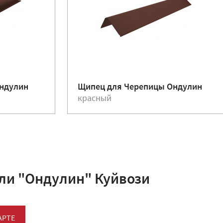
Ондулин
Щипец для Черепицы Ондулин
красный
ли "Ондулин" Куйвози
АРТЕ