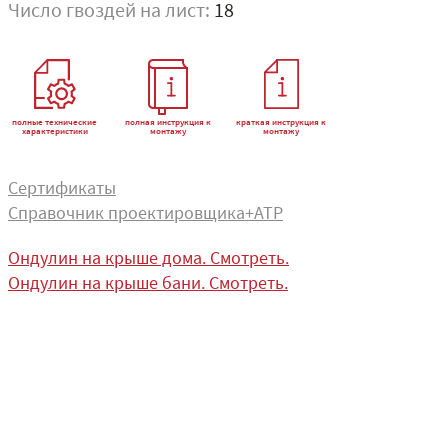
Число гвоздей на лист:
18
полные технические
полная инструкция к
краткая инструкция к
характеристики
монтажу
монтажу
Сертификаты
Справочник проектировщика+АТР
Ондулин на крыше дома. Смотреть.
Ондулин на крыше бани. Смотреть.