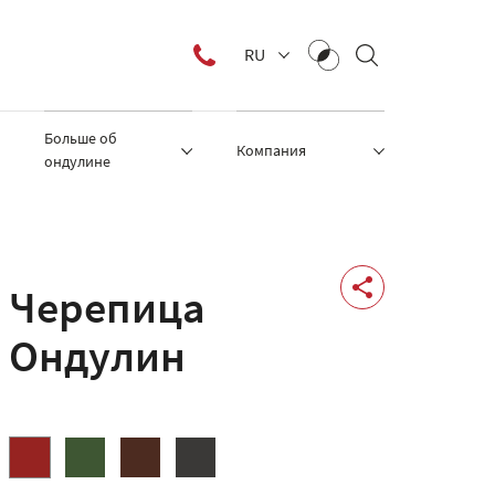
RU
Больше об
Компания
ондулине
Черепица
Ондулин