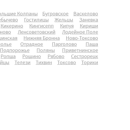
ольшие Колпаны
Бугровское
Васкелово
ебычево
Гостилицы
Жельцы
Заневка
Кикерино
Кингисепп
Кипуя
Кириши
оново
Ленсоветовский
Лодейное Поле
инская
Нижняя Бронна
Ново-Токсово
полье
Отрадное
Парголово
Паша
Подпорожье
Поляны
Приветнинское
Ропша
Рощино
Рябово
Сестрорецк
айцы
Телези
Тихвин
Токсово
Торики