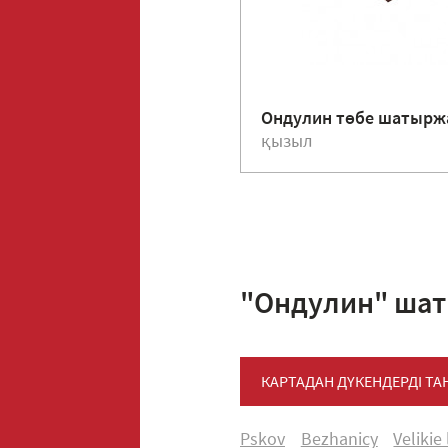
Ондулин төбе шатыр
қызыл
"Ондулин" шат
КАРТАДАН ДҮКЕНДЕРДІ Т
Pskov
Bezhanicy
Velikie 