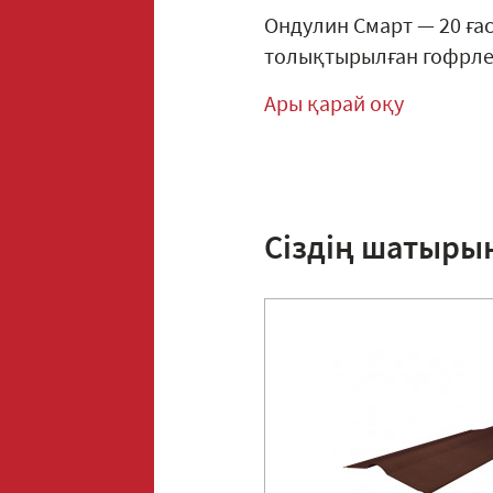
Ондулин Смарт — 20 ға
толықтырылған гофрлен
Ары қарай оқу
Сіздің шатыры