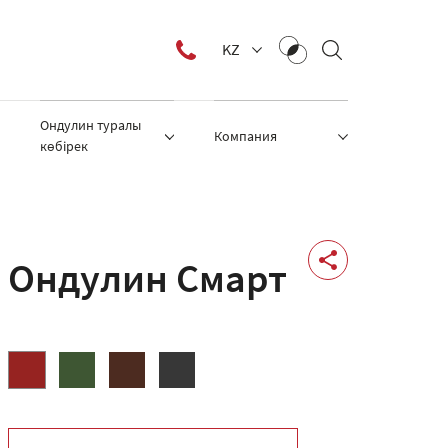
KZ
Ондулин туралы
Компания
көбірек
Ондулин Смарт