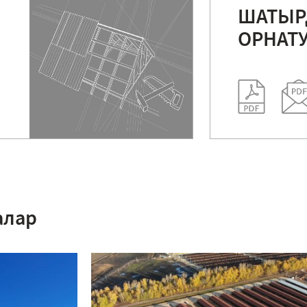
ШАТЫ
ОРНАТ
алар