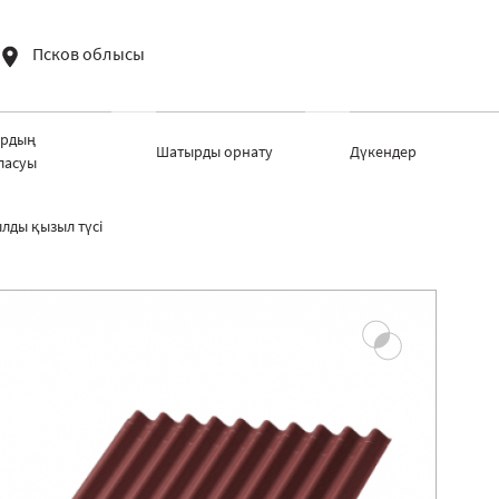
Псков облысы
рдың
Шатырды орнату
Дүкендер
ласуы
лды қызыл түсі