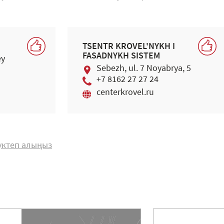
TSENTR KROVEL'NYKH I
FASADNYKH SISTEM
ey
Sebezh, ul. 7 Noyabrya, 5
+7 8162 27 27 24
centerkrovel.ru
жүктеп алыңыз