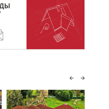
РДЫ
У