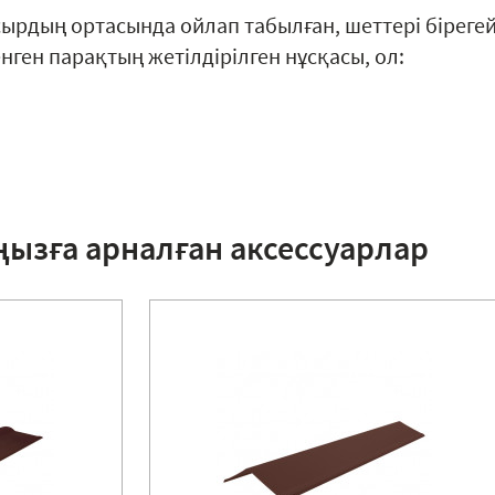
сырдың ортасында ойлап табылған, шеттері біреге
ген парақтың жетілдірілген нұсқасы, ол:
ңызға арналған аксессуарлар