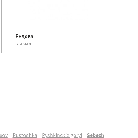
Құйыл
Ендова
75 мм
қызыл
қызыл
хоv
Pustoshka
Pуshkinckie gоryi
Sebezh