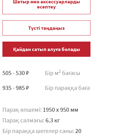
Шатыр мен аксессуарларды
есептеу
Түсті таңдаңыз
Қайдан сатып алуға болады
2
505 - 530 ₽
Бір м
бағасы
935 - 985 ₽
Бір параққа баға
Парақ өлшемі:
1950 x 950 мм
Парақ салмағы:
6.3 кг
Бір параққа шегелер саны:
20