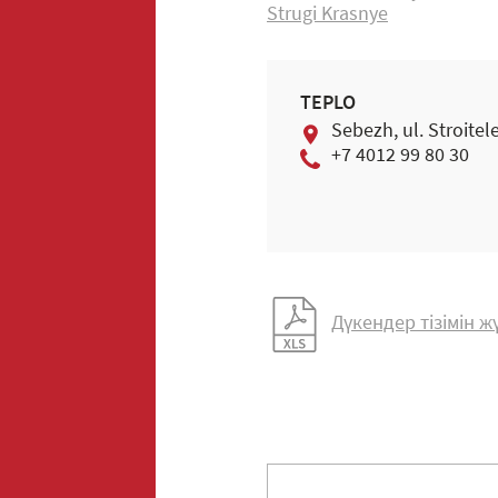
Strugi Krasnye
TEPLO
Sebezh, ul. Stroitel
+7 4012 99 80 30
Дүкендер тізімін 