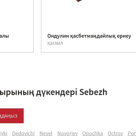
жалы
Ондулин қасбетмаңдайлық ернеу
қызыл
ырының дүкендері Sebezh
АҢДАҢЫЗ
lуki
Dedоvichi
Nevel
Nоvоrjev
Оpоchka
Оctrоv
Pоr