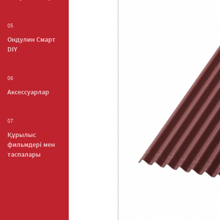
05
Ондулин Смарт
DIY
06
Аксессуарлар
07
Құрылыс
фильмдері мен
таспалары