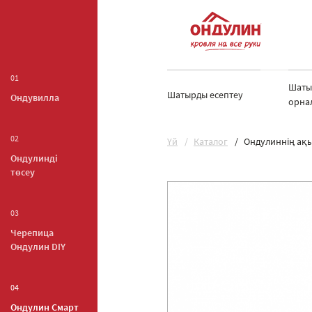
01
Шаты
Шатырды есептеу
Ондувилла
орна
02
Yй
Каталог
Ондулиннің ақы
Ондулинді
төсеу
03
Черепица
Ондулин DIY
04
Ондулин Смарт