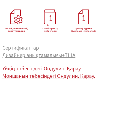
толық техникалық
толық орнату
орнату туралы
сипаттамалар
нұсқаулары
қысқаша нұсқаулық
Сертификаттар
Дизайнер анықтамалығы+ТША
Үйдің төбесіндегі Ондулин. Қарау.
Моншаның төбесіндегі Ондулин. Қарау.