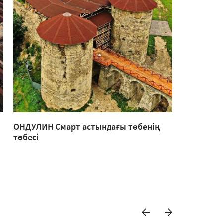
ОНДУЛИН Смарт астындағы төбенің
Шоколад 
төбесі
кездесуле
жасалған 