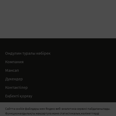
Ондулин туралы көбірек
Компания
Мансап
Дүкендер
Контактілер
Еңбекті қорғау
Ережелер
Сайтта cookie файлдары мен Яндекс веб-аналитика сервисі пайдаланылады.
Функционалдылықты жақсартуға және статистикалық мәліметтерді
8 800 511 91 82