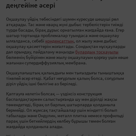
деңгейіне әсері
Оқшаулау үйдің төбесіндегі шумен күресуде шешуші рөл
атқарады. Тас және кварц жүні дыбыс тербелістерін тиімді
түрде басады, бірақ дұрыс орнатылған жағдайда ғана. Егер
шатыр тортында проблемалар туындаса және оқшаулау
ылғалданса, себебі
конденсаттың
, ол жылу және дыбыс
оқшаулау қасиеттерін жоғалтады. Сондықтан нұсқауларды
дәл орындау, пайдалану маңызды
булардың тосқауылы
бөлменің бүйірінен және жылу оқшаулауын қорғау үшін көше
жағынан супердиффузиялық мембрана.
Оқшаулағыштың қалыңдығы мен тығыздығы тыныштыққа
тікелей әсер етеді. Қабат неғұрлым қалың болса, соғұрлым
діріл үйдің ішкі бөлігіне аз беріледі.
Қаптауға келетін болсақ — үздіксіз конструкция
баспалдақтармен салыстырғанда шу мен дірілді жақсы
төмендетеді, бірақ ол барлық шатырларда қолданыла
бермейді. Ол жұмсақ тақтайшалар үшін міндетті болып
табылады және Ондулин, металл плитка немесе профильді
парақ үшін беткейлердің көлбеу бұрышы төмен болған
жағдайда қолданыла алады.