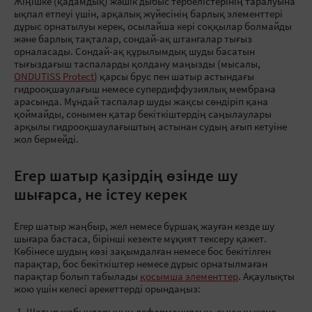
Жіңішке (қадамдық) жәшік дыбыс тербелістерінің таралуына
ықпал етпеуі үшін, арқалық жүйесінің барлық элементтері
дұрыс орнатылуы керек, осылайша кері соққылар болмайды
және барлық тақталар, сондай-ақ штангалар тығыз
орналасады. Сондай-ақ құрылымдық шуды басатын
тығыздағыш таспаларды қолдану маңызды (мысалы,
ONDUTISS Protect
) қарсы брус пен шатыр астындағы
гидрооқшаулағыш немесе супердиффузиялық мембрана
арасында. Мұндай таспалар шуды жақсы сөндіріп қана
қоймайды, сонымен қатар бекіткіштердің саңылаулары
арқылы гидрооқшаулағыштың астынан судың ағып кетуіне
жол бермейді.
Егер шатыр қазірдің өзінде шу
шығарса, не істеу керек
Егер шатыр жаңбыр, жел немесе бұршақ жауған кезде шу
шығара бастаса, бірінші кезекте мұқият тексеру қажет.
Көбінесе шудың көзі зақымдалған немесе бос бекітілген
парақтар, бос бекіткіштер немесе дұрыс орнатылмаған
парақтар болып табылады
қосымша элементтер
. Ақаулықты
жою үшін келесі әрекеттерді орындаңыз: