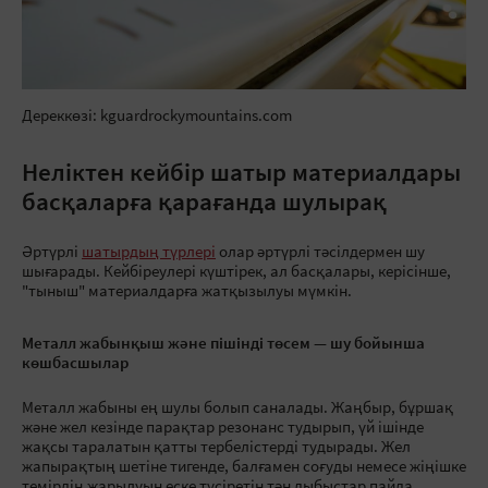
Дереккөзі: kguardrockymountains.com
Неліктен кейбір шатыр материалдары
басқаларға қарағанда шулырақ
Әртүрлі
шатырдың түрлері
олар әртүрлі тәсілдермен шу
шығарады. Кейбіреулері күштірек, ал басқалары, керісінше,
"тыныш" материалдарға жатқызылуы мүмкін.
Металл жабынқыш және пішінді төсем — шу бойынша
көшбасшылар
Металл жабыны ең шулы болып саналады. Жаңбыр, бұршақ
және жел кезінде парақтар резонанс тудырып, үй ішінде
жақсы таралатын қатты тербелістерді тудырады. Жел
жапырақтың шетіне тигенде, балғамен соғуды немесе жіңішке
темірдің жарылуын еске түсіретін тән дыбыстар пайда