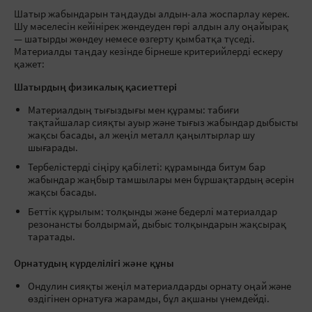
Шатыр жабындарын таңдауды алдын-ала жоспарлау керек.
Шу мәселесін кейінірек жөндеуден гөрі алдын алу оңайырақ
— шатырды жөндеу немесе өзгерту қымбатқа түседі.
Материалды таңдау кезінде бірнеше критерийлерді ескеру
қажет:
Шатырдың физикалық қасиеттері
Материалдың тығыздығы мен құрамы: табиғи
тақтайшалар сияқты ауыр және тығыз жабындар дыбысты
жақсы басады, ал жеңіл металл қаңылтырлар шу
шығарады.
Тербелістерді сіңіру қабілеті: құрамында битум бар
жабындар жаңбыр тамшылары мен бұршақтардың әсерін
жақсы басады.
Беттік құрылым: толқынды және бедерлі материалдар
резонансты болдырмай, дыбыс толқындарын жақсырақ
таратады.
Орнатудың күрделілігі және құны
Ондулин сияқты жеңіл материалдарды орнату оңай және
өздігінен орнатуға жарамды, бұл ақшаны үнемдейді.