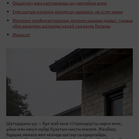
Оқшаулау мен қаптаманың шу деңгейіне әсері
Егер шатыр қазірдің өзінде шу шығарса, не істеу керек
Мәселені профилактикалық жолмен шешкен дұрыс: тыныш
үйге арналған шатырды қалай таңдауға болады
Жәнесол
Шатырдағы шу — бұл жай ғана тітіркендіргіш нәрсе емес,
ұйқы мен көңіл-күйді бұзатын нақты мәселе. Жаңбыр,
бұршақ немесе жел кезінде шатыр сылдырлайды,