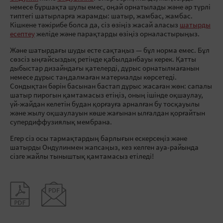
немесе бұршақта шулы емес, оңай орнатылады және әр түрлі
типтегі шатырларға жарамды: шатыр, жамбас, жамбас.
Кішкене тәжірибе болса да, сіз өзіңіз жасай аласыз
шатырды
есептеу
желіде және парақтарды өзіңіз орналастырыңыз.
Және шатырдағы шуды есте сақтаңыз
— бұл норма емес. Бұл
сөзсіз ыңғайсыздық ретінде қабылданбауы керек. Қатты
дыбыстар дизайндағы қателерді, дұрыс орнатылмағанын
немесе дұрыс таңдалмаған материалды көрсетеді.
Сондықтан бәрін басынан бастап дұрыс жасаған жөн: сапалы
шатыр пирогын қамтамасыз етіңіз, оның ішінде оқшаулау,
үй-жайдан келетін будан қорғауға арналған бу тосқауылы
және жылу оқшаулауын көше жағынан ылғалдан қорғайтын
супердиффузиялық мембрана.
Егер сіз осы тармақтардың барлығын ескерсеңіз және
шатырды Ондулинмен жапсаңыз, кез келген ауа-райында
сізге жайлы тыныштық қамтамасыз етіледі!