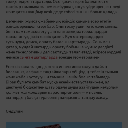
толқындарын таратады. Осы қасиеттерге байланысты
жаңбыр тамшылары немесе бұршақ соғуы үйде әрең естіледі
және қатты жаңбыр кезінде де төбесі тыныш болып қалады.
Дегенмен, жұмсақ жабынның өзіндік құнына әсер ететін
өзіндік ерекшеліктері бар. Оны төсеу үшін тегіс және сенімді
бетті қамтамасыз ету үшін плиталық материалдардан
жасалған үздіксіз жәшік қажет. Бұл материалдарды
тұтынуды, демек, орнату бағасын арттырады. Сонымен
қатар, мұндай шатырды орнату бойынша жұмыс дәлдікті
және технологияны дәл сақтауды талап етеді, әсіресе күрделі
немесе
сынған шатырларда
ерекше геометриямен.
Егер сіз сапалы қондырғыға инвестиция салуға дайын
болсаңыз, асфальт тақтайшалары үйіңіздің төбесін тыныш
және жайлы ұстау үшін тамаша шешім болып табылады.
Бірақ бұл өте қымбат нұсқа екенін есте ұстаған жөн, ал
шектеулі бюджетпен шатырдағы шуды азайтудың неғұрлым
қолжетімді жолдарын қарастырған жөн — мысалы,
шатырдың басқа түрлерінің пайдасына таңдау жасау.
Ондулин