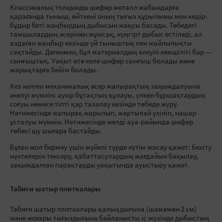
Классикалық толқынды шифер металл жабындарға
қарағанда тыныш, өйткені оның тығыз құрылымы мен кедір-
бұдыр беті жаңбырдың дыбысын жақсы басады. Төбедегі
тамшылардың әсерінен жұмсақ, күңгірт дыбыс естіледі, ал
аздаған жаңбыр кезінде үй тыныштық пен жайлылықты
сақтайды. Дегенмен, бұл материалдың елеулі кемшілігі бар —
сынғыштық. Уақыт өте келе шифер сынғыш болады және
жарықтарға бейім болады.
Кез келген механикалық әсер жапырақтың зақымдалуына
әкелуі мүмкін: ауыр бұтақтың құлауы, үлкен бұршақтардың
соғуы немесе тіпті қар тазалау кезінде төбеде жүру.
Нәтижесінде жапырақ жарылып, жартылай үзіліп, нашар
ұсталуы мүмкін. Нәтижесінде желді ауа-райында шифер
төбесі шу шығара бастайды.
Бұған жол бермеу үшін жүйелі түрде күтім жасау қажет: бекіту
нүктелерін тексеру, қабаттасулардың жағдайын бақылау,
зақымдалған парақтарды уақытында ауыстыру қажет.
Табиғи шатыр плиткалары
Табиғи шатыр плиткалары қалыңдығына (шамамен 2 см)
және жоғары тығыздығына байланысты іс жүзінде дыбыстың