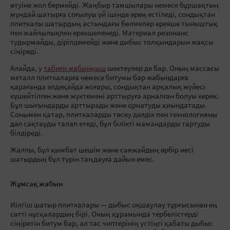
өтуіне жол бермейді. Жаңбыр тамшылары немесе бұршақтың
мұндай шатырға соғылуы үй ішінде әрең естіледі, сондықтан
плиткалы шатырдың астындағы бөлмелер ерекше тыныштық
пен жайлылықпен ерекшеленеді. Материал резонанс
тудырмайды, дірілдемейді және дыбыс толқындарын жақсы
сіңіреді.
Алайда, у
табиғи жабынқыш
шектеулер де бар. Оның массасы
металл плиткаларға немесе битумы бар жабындарға
қарағанда әлдеқайда жоғары, сондықтан арқалық жүйесі
күшейтілген және жүктемені арттыруға арналған болуы керек.
Бұл шығындарды арттырады және орнатуды қиындатады.
Сонымен қатар, плиткаларды төсеу дәлдік пен технологияны
дәл сақтауды талап етеді, бұл білікті мамандарды тартуды
білдіреді.
Жалпы, бұл қымбат шешім және саяжайдың әрбір иесі
шатырдың бұл түрін таңдауға дайын емес.
Жұмсақ жабын
Иілгіш шатыр плиткалары — дыбыс оқшаулау тұрғысынан ең
сәтті нұсқалардың бірі. Оның құрамында тербелістерді
сіңіретін битум бар, ал тас чиптерінің үстіңгі қабаты дыбыс