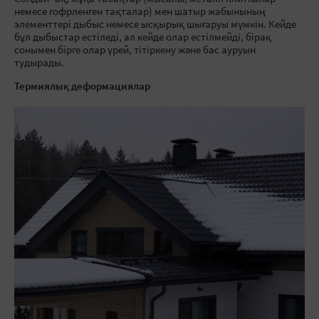
немесе гофрленген тақталар) мен шатыр жабынының
элементтері дыбыс немесе ысқырық шығаруы мүмкін. Кейде
бұл дыбыстар естіледі, ал кейде олар естілмейді, бірақ
сонымен бірге олар үрей, тітіркену және бас ауруын
тудырады.
Термиялық деформациялар