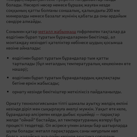
болады. Нөсерлі нөсер немесе бұршақ жауған кезде
соққының қатты болғаны соншалық, қалыңдығы 200 мм
минералды немесе базальт жүнінің қабаты да оны әрдайым
сөндіре алмайды.
Сонымен қатар
металл жабынқыш
гофрленген тақталар да
өздігінен бұрап тұратын бұрандалармен бекітіледі, ал
монтаждау кезіндегі қателіктер көбінесе шудың қосымша
көзіне айналады:
өздігінен бұрап тұратын бұрандалар тым қатты
тартылады (бұл металдың температуралық кеңеюімен өте
нашар);
өздігінен бұрап тұратын бұрандалардың қақпақтары
бетіне еркін жабысады;
орнату кезінде бекіткіштер жеткіліксіз пайдаланылды.
Орнату технологиясынан тіпті шамалы ауытқу желдің екпіні
кезінде діріл мен сықырлауға әкелуі мүмкін. Уақыт өте келе,
бұрандалар әлсіреген кезде дыбыс күшейеді — парақтар
желде "ойнай" бастайды, ал температураның өзгеруі бұл
процесті тездетеді. Ол әсіресе үлкен алаңы бар шатырларда
шулы болады: металл парақтардың саны неғұрлым көп
болса, қолайсыз ауа-райы кезінде акустика соғұрлым