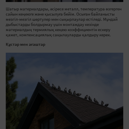
Шатыр материалдары, әсіресе металл, температура өзгерген
сайын кеңеюге және қысылуға бейім. Осыған байланысты
мезгіл-мезгіл шертулер мен сықырлаулар естіледі. Мұндай
дыбыстарды болдырмау үшін монтаждау кезінде
материалдың термиялық кеңею коэффициентін ескеру
қажет, компенсациялық саңылауларды қалдыру керек.
Құстар мен ағаштар