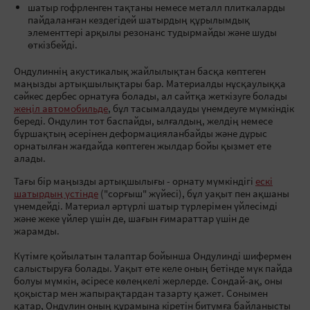
шатыр гофрленген тақтаны немесе металл плиткаларды
пайдаланған кездегідей шатырдың құрылымдық
элементтері арқылы резонанс тудырмайды және шуды
өткізбейді.
Ондулиннің акустикалық жайлылықтан басқа көптеген
маңызды артықшылықтары бар. Материалды нұсқаулыққа
сәйкес дербес орнатуға болады, ал сайтқа жеткізуге болады
жеңіл автомобильде
, бұл тасымалдауды үнемдеуге мүмкіндік
береді. Ондулин тот баспайды, ылғалдың, желдің немесе
бұршақтың әсерінен деформацияланбайды және дұрыс
орнатылған жағдайда көптеген жылдар бойы қызмет ете
алады.
Тағы бір маңызды артықшылығы - орнату мүмкіндігі
ескі
шатырдың үстінде
("сорғыш" жүйесі), бұл уақыт пен ақшаны
үнемдейді. Материал әртүрлі шатыр түрлерімен үйлесімді
және жеке үйлер үшін де, шағын ғимараттар үшін де
жарамды.
Күтімге қойылатын талаптар бойынша Ондулинді шифермен
салыстыруға болады. Уақыт өте келе оның бетінде мүк пайда
болуы мүмкін, әсіресе көлеңкелі жерлерде. Сондай-ақ, оны
қоқыстар мен жапырақтардан тазарту қажет. Сонымен
қатар, Ондулин оның құрамына кіретін битумға байланысты