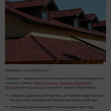
Дереккөзі: uk.onduline.com
Ондулин — тыныштық пен жайлылықты бағалайтындар үшін
ең жақсы шешім.
Ондулин Смарт
,
Шатыр жабындары
Ондулин
және
Ондувилла
үш негізгі қасиетті біріктіреді:
олардың құрамында битум бар, ол тербелістерді тамаша
басады және жаңбыр мен бұршақтың шуын азайтады;
толқынды құрылым дыбыс толқындарын таратады;