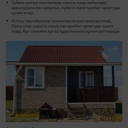
Табиғи шатыр плиткалары сияқты ауыр жабындар
арматураланған арқалық жүйесін және қымбат орнатуды
қажет етеді.
Иілгіш тақтайшалар тыныштықты қамтамасыз етеді,
бірақ олар үздіксіз жәшік пен қымбат орнатуды қажет
етеді, бұл сонымен қатар құрылымның құнын арттырады.