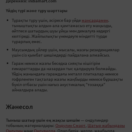
Дереккөзі: indiamart.com
Үйдің түрі және тұру шарттары
Тұрақты тұру үшін, әсіресе бар үйде
мансардамен
.
тыныштықты алдын-ала қамтамасыз ету маңызды,
әйтпесе шатырдың шуы ұйқы мен демалуға кедергі
келтіреді. Жайлылықты үнемдеуге міндетті түрде
тұрарлық емес.
Маусымдық үйлер үшін, мысалы, жазғы резиденциялар
үшін сіз қымбат шешімдерді пайдалана алмайсыз.
Гараж немесе жазғы беседка сияқты кішігірім
ғимараттарды да назардан тыс қалдыруға болмайды.
Үйдің жанындағы гараждағы металл плиткалар немесе
гофрленген тақталар жазғы жаңбырды немесе бұршақты
бүкіл отбасы үшін нағыз акустикалық "тозаққа"
айналдыра алады.
Жәнесол
Тыныш шатыр үшін ең жақсы шешім
— ондулиндер
тобының материалдары:
Ондулин Смарт
,
Шатыр жабындары
Ондулин
және
Ондувилла
. Олар берік, желде, жаңбырда