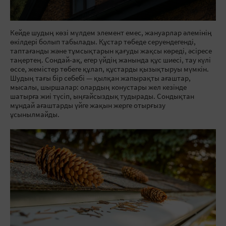
Кейде шудың көзі мүлдем элемент емес, жануарлар әлемінің
өкілдері болып табылады. Құстар төбеде серуендегенді,
таптағанды және тұмсықтарын қағуды жақсы көреді, әсіресе
таңертең. Сондай-ақ, егер үйдің жанында құс шиесі, тау күлі
өссе, жемістер төбеге құлап, құстарды қызықтыруы мүмкін.
Шудың тағы бір себебі — қылқан жапырақты ағаштар,
мысалы, шыршалар: олардың конустары жел кезінде
шатырға жиі түсіп, ыңғайсыздық тудырады. Сондықтан
мұндай ағаштарды үйге жақын жерге отырғызу
ұсынылмайды.