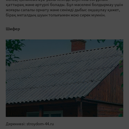
қаттырақ және әртүрлі болады. Бұл мәселені болдырмау үшін
жоғары сапалы орнату және сенімді дыбыс оқшаулау қажет,
бірақ металдың шуын толығымен жою сирек мүмкін.
Шифер
Дереккөзі: stroydom-44.ru