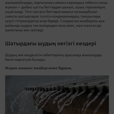
жылыжайларды, перголаның немесе гараждың төбесін соғуы
мүмкін — дыбыс қатты беттерден шығып, ашық терезелерге
оңай енеді. Тіпті металл беттерге немесе поликарбонат
сияқты шатырларға түсетін кондиционердің тамшылары
күшті тітіркендіргіш әсер береді. Сондықтан жаңбырлы ауа-
райында шудың тек жоғарыдан ғана емес, жан-жақтан да
шығатыны жиі сезіледі.
Шатырдағы шудың негізгі көздері
Шудың жиі кездесетін себептерінің арасында мыналарды
бөліп көрсетуге болады:
Жауын-шашын: жаңбыр және бұршақ