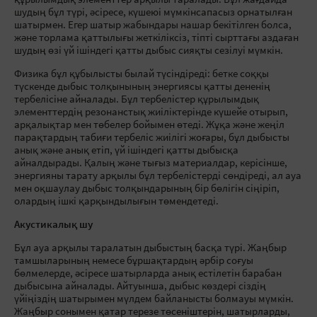
құрылымдық элементтер арқылы таралады. Бұл жағдайда
шудың бұл түрі, әсіресе, күшеюі мүмкінсапасыз орнатылған
шатырмен. Егер шатыр жабындары нашар бекітілген болса,
және торлама қаттылығы жеткіліксіз, тіпті сырттағы аздаған
шудың өзі үй ішіндегі қатты дыбыс сияқты сезілуі мүмкін.
Физика бұл құбылысты былай түсіндіреді: бетке соққы
түскенде дыбыс толқынының энергиясы қатты дененің
тербелісіне айналады. Бұл тербелістер құрылымдық
элементтердің резонанстық жиіліктерінде күшейе отырып,
арқалықтар мен төбелер бойымен өтеді. Жұқа және жеңіл
парақтардың табиғи тербеліс жиілігі жоғары, бұл дыбысты
анық және анық етіп, үй ішіндегі қатты дыбысқа
айналдырады. Қалың және тығыз материалдар, керісінше,
энергияны тарату арқылы бұл тербелістерді сөндіреді, ал ауа
мен оқшаулау дыбыс толқындарының бір бөлігін сіңіріп,
олардың ішкі қарқындылығын төмендетеді.
Акустикалық шу
Бұл ауа арқылы таралатын дыбыстың басқа түрі. Жаңбыр
тамшыларының немесе бұршақтардың әрбір соғуы
бөлмелерде, әсіресе шатырларда анық естілетін барабан
дыбысына айналады. Айтуынша, дыбыс көздері сіздің
үйіңіздің шатырымен мүлдем байланысты болмауы мүмкін.
Жаңбыр сонымен қатар терезе төсеніштерін, шатырларды,