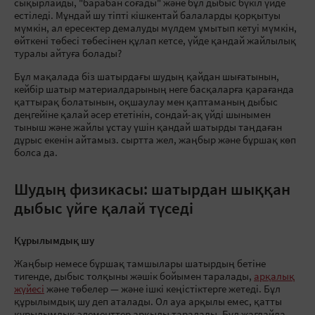
сықырлайды, "барабан соғады" және бұл дыбыс бүкіл үйде
естіледі. Мұндай шу тіпті кішкентай балаларды қорқытуы
мүмкін, ал ересектер демалуды мүлдем ұмытып кетуі мүмкін,
өйткені төбесі төбесінен құлап кетсе, үйде қандай жайлылық
туралы айтуға болады?
Бұл мақалада біз шатырдағы шудың қайдан шығатынын,
кейбір шатыр материалдарының неге басқаларға қарағанда
қаттырақ болатынын, оқшаулау мен қаптаманың дыбыс
деңгейіне қалай әсер ететінін, сондай-ақ үйді шынымен
тыныш және жайлы ұстау үшін қандай шатырды таңдаған
дұрыс екенін айтамыз. сыртта жел, жаңбыр және бұршақ көп
болса да.
Шудың физикасы: шатырдан шыққан
дыбыс үйге қалай түседі
Құрылымдық шу
Жаңбыр немесе бұршақ тамшылары шатырдың бетіне
тигенде, дыбыс толқыны жәшік бойымен таралады,
арқалық
жүйесі
және төбелер — және ішкі кеңістіктерге жетеді. Бұл
құрылымдық шу деп аталады. Ол ауа арқылы емес, қатты