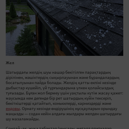
Жел
Шатырдағы желдің шуы нашар бекітілген парақтардың
дірілінен, жәшіктердің сықырлауынан және бұрандалардың
босатылуынан пайда болады. Желдің қатты екпіні кезінде
дыбыстар күшейіп, үй тұрғындарына үлкен қолайсыздық
туғызады. Бұған жол бермеу үшін уақтылы күтім жасау қажет:
маусымда кем дегенде бір рет шатырдың күйін тексеріп,
бекіткіштерді қатайтып, конькилерді, карниздерді және
ендовы
. Орнату кезінде өндірушінің нұсқауларын орындау
маңызды — содан кейін алдағы жылдары желден шатырдағы
шу мазаламайды.
Сондай -ақ, жұқа табақтар (мысалы, металл плиткалар