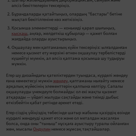
Шатыр жабындарының деформациясын, сынуын және
әлсіз бекітпелерін тексеріңіз.
Бұрандаларды қатайтыңыз, олардың "бастары" бетіне
мықтап бекітілгеніне көз жеткізіңіз.
Қосымша элементтерді — конькиді қарап шығыңыз,
қысқаш
, аңғар, желдеткіш құбырлар — қажет болған
жағдайда оларды ауыстырыңыз.
Оқшаулау мен қаптаманың күйін тексеріңіз: ылғалданған
немесе қызмет ету мерзімі өткен оқшаулау тербелістерді
күшейтуі мүмкін, ал әлсіз қаптама қосымша шу тудыруы
мүмкін.
Егер шу дизайндағы қателіктерден туындаса, күрделі жөндеу
ғана көмектесуі мүмкін
жөндеу
, қаптаманы нығайту немесе
арқалық жүйесінің элементтерін қалпына келтіру. Сапалы
оқшаулауды үнемдеуге болмайды: ол екі жақты қызмет
атқарады — үйдегі жылуды сақтайды және тиімді дыбыс
өткізбейтін қабат ретінде әрекет етеді.
Егер сіздің үйіңіздің төбесінде шатыр жабыны қазірдің өзінде
күрделі жөндеуді қажет етсе және ол металдан жасалған
болса, онда оны "тыныш" нұсқаға ауыстыру туралы ойланған
жөн, мысалы
Ондулин
немесе жұмсақ тақтайшалар.