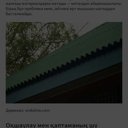
жанғыш материалдарға жатады — металдан айырмашылығы.
Бірақ бұл проблема емес, өйткені өрт ешқашан шатырдан
басталмайды.
Дереккөз: onduline.com
Оқшаулау мен қаптаманың шу