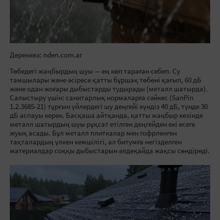
Дереккөз: nden.com.ar
Төбедегі жаңбырдың шуы — ең көп тараған себеп. Су
тамшылары және әсіресе қатты бұршақ төбені қағып, 60 дБ
және одан жоғары дыбыстарды тудырады (металл шатырда).
Салыстыру үшін: санитарлық нормаларға сәйкес (SanPin
1.2.3685-21) тұрғын үйлердегі шу деңгейі күндіз 40 дБ, түнде 30
дБ аспауы керек. Басқаша айтқанда, қатты жаңбыр кезінде
металл шатырдың шуы рұқсат етілген деңгейден екі есеге
жуық асады. Бұл металл плиткалар мен гофрленген
тақталардың үлкен кемшілігі, ал битумға негізделген
материалдар соққы дыбыстарын әлдеқайда жақсы сөндіреді.