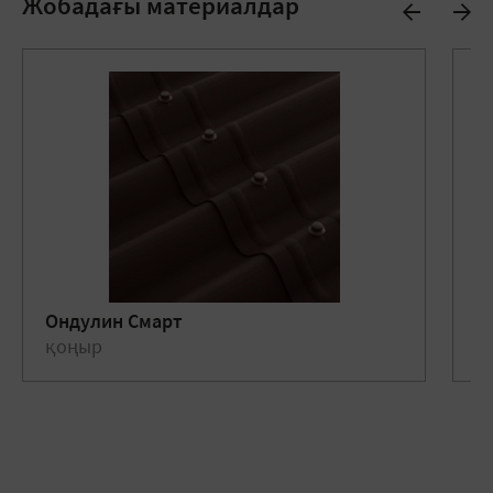
Жобадағы материалдар
Ондулин Смарт
О
қоңыр
қ