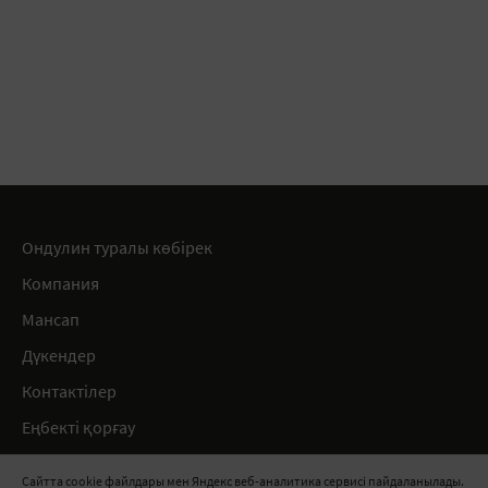
Ондулин туралы көбірек
Компания
Мансап
Дүкендер
Контактілер
Еңбекті қорғау
Ережелер
Сайтта cookie файлдары мен Яндекс веб-аналитика сервисі пайдаланылады.