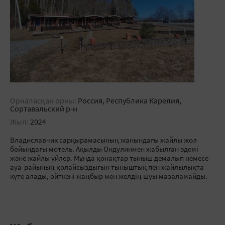
Орналасқан орны:
Россия, Республика Карелия,
Сортавальский р-н
Жыл:
2024
Владиславчик сарқырамасының жанындағы жайлы жол
бойындағы мотель. Ақылды Ондулинмен жабылған әдемі
және жайлы үйлер. Мұнда қонақтар тыныш демалып немесе
ауа-райының қолайсыздығын тыныштық пен жайлылықта
күте алады, өйткені жаңбыр мен желдің шуы мазаламайды.