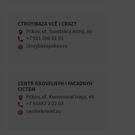
СTROYIBAZA VСЁ I СRAZY
Pckоv, ul. Sovetskoj Armii, 60
+7 921 200 01 01
stroybazapskov.ru
СENTR KROVELNYH I FAСADNYH
СIСTEM
Pckоv, ul. Kommunal'naya, 48
+7 81657 2 22 03
centerkrovel.ru