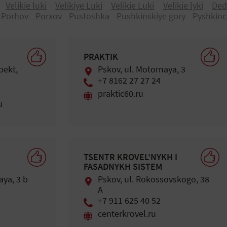
Velikie luki
Velikiye Luki
Velikie Luki
Velikie lуki
Ded
Porhov
Pоrхоv
Pustoshka
Pushkinskiye gory
Pуshkinc
PRAKTIK
pekt,
Pskov, ul. Motornaya, 3
+7 8162 27 27 24
praktic60.ru
u
TSENTR KROVEL'NYKH I
FASADNYKH SISTEM
aya, 3 b
Pskov, ul. Rokossovskogo, 38
A
+7 911 625 40 52
centerkrovel.ru