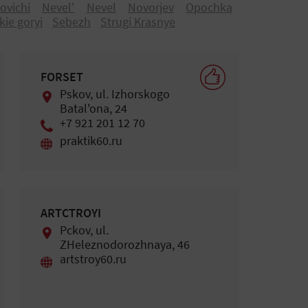
оvichi
Nevel'
Nevel
Nоvоrjev
Opochka
kie gоryi
Sebezh
Strugi Krasnye
FORSET
Pskov, ul. Izhorskogo
Batal'ona, 24
+7 921 201 12 70
praktik60.ru
ARTСTROYI
Pckоv, ul.
ZHeleznodorozhnaya, 46
artstroy60.ru