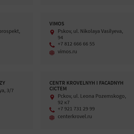
VIMOS
prospekt,
Pskov, ul. Nikolaya Vasilyeva,
94
+7 812 666 66 55
vimos.ru
ZY
СENTR KROVELNYH I FAСADNYH
СIСTEM
ya, 3/7
Pckоv, ul. Leona Pozemskogo,
92 к7
+7 921 731 29 99
centerkrovel.ru