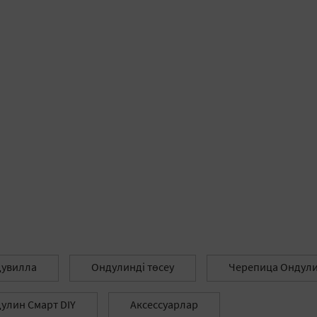
увилла
Ондулинді төсеу
Черепица Ондули
улин Смарт DIY
Аксессуарлар