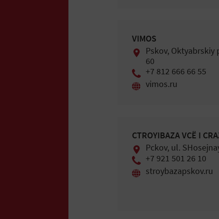
VIMOS
Pskov, Oktyabrskiy 
60
+7 812 666 66 55
vimos.ru
СTROYIBAZA VСЁ I СRA
Pckоv, ul. SHosejna
+7 921 501 26 10
stroybazapskov.ru