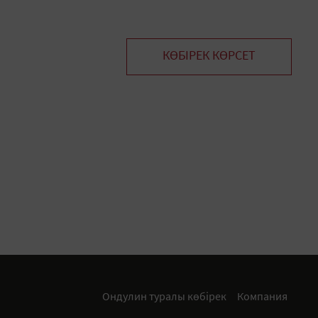
КӨБІРЕК КӨРСЕТ
Ондулин туралы көбірек
Компания