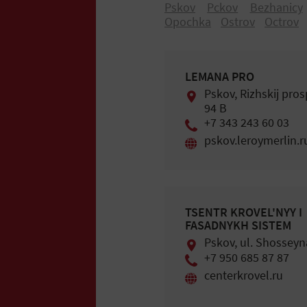
Pskov
Pckоv
Bezhanicy
Оpоchka
Ostrov
Оctrоv
LEMANA PRO
Pskov, Rizhskij pros
94 B
+7 343 243 60 03
pskov.leroymerlin.r
TSENTR KROVEL'NYY I
FASADNYKH SISTEM
Pskov, ul. Shosseyn
+7 950 685 87 87
centerkrovel.ru