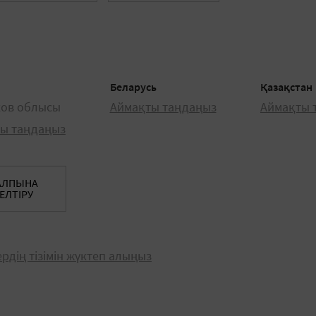
Беларусь
Қазақстан
ков облысы
Аймақты таңдаңыз
Аймақты 
ы таңдаңыз
АЛПЫНА
ЕЛТІРУ
рдің тізімін жүктеп алыңыз