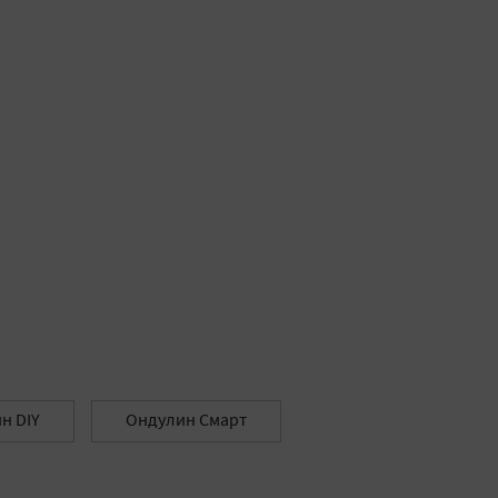
н DIY
Ондулин Смарт