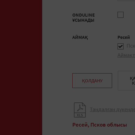
ONDULINE
ҰСЫНАДЫ
АЙМАҚ
Ресей
Пс
Аймақт
Қ
ҚОЛДАНУ
К
Таңдалған дүкенде
Ресей, Псков облысы