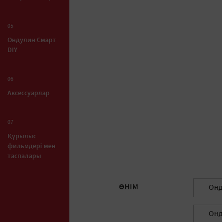
05
Ондулин Смарт
DIY
06
Аксессуарлар
07
Құрылыс
фильмдері мен
таспалары
ӨНІМ
Онд
Онд