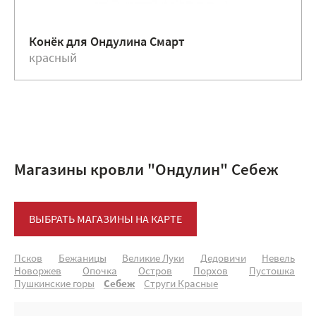
Конёк для Ондулина Смарт
красный
Магазины кровли "Ондулин" Себеж
ВЫБРАТЬ МАГАЗИНЫ НА КАРТЕ
Псков
Бежаницы
Великие Луки
Дедовичи
Невель
Новоржев
Опочка
Остров
Порхов
Пустошка
Пушкинские горы
Себеж
Струги Красные