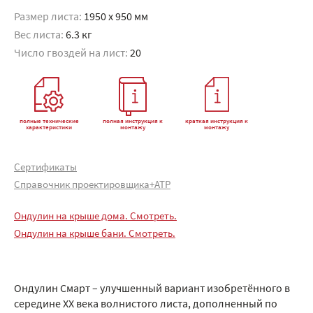
Размер листа:
1950 x 950 мм
Вес листа:
6.3 кг
Число гвоздей на лист:
20
полные технические
полная инструкция к
краткая инструкция к
характеристики
монтажу
монтажу
Сертификаты
Справочник проектировщика+АТР
Ондулин на крыше дома. Смотреть.
Ондулин на крыше бани. Смотреть.
Ондулин Смарт – улучшенный вариант изобретённого в
середине XX века волнистого листа, дополненный по