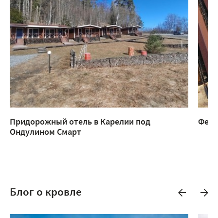
Придорожный отель в Карелии под
Ферм
Ондулином Смарт
Блог о кровле