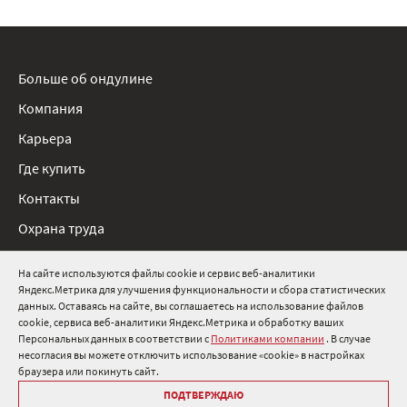
Больше об ондулине
Компания
Карьера
Где купить
Контакты
Охрана труда
Нормативные документы
На сайте используются файлы cookie и сервис веб-аналитики
Яндекс.Метрика для улучшения функциональности и сбора статистических
8 800 511 91 82
данных. Оставаясь на сайте, вы соглашаетесь на использование файлов
cookie, сервиса веб-аналитики Яндекс.Метрика и обработку ваших
info@onduline.ru
Персональных данных в соответствии с
Политиками компании
. В случае
Россия
Беларусь
Казахстан
несогласия вы можете отключить использование «cookie» в настройках
браузера или покинуть сайт.
ПОДТВЕРЖДАЮ