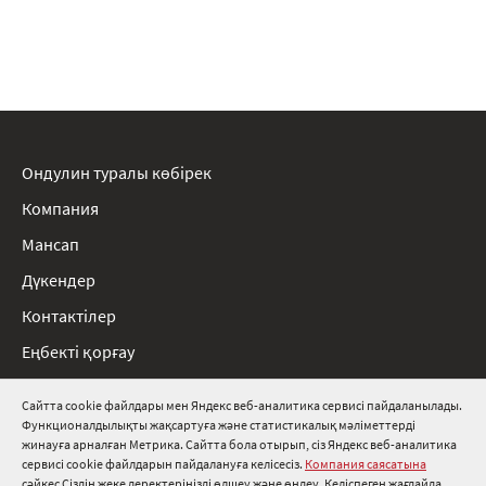
Ондулин туралы көбірек
Компания
Мансап
Дүкендер
Контактілер
Еңбекті қорғау
Ережелер
Сайтта cookie файлдары мен Яндекс веб-аналитика сервисі пайдаланылады.
Функционалдылықты жақсартуға және статистикалық мәліметтерді
8 800 511 91 82
жинауға арналған Метрика. Сайтта бола отырып, сіз Яндекс веб-аналитика
сервисі cookie файлдарын пайдалануға келісесіз.
Компания саясатына
info@onduline.ru
сәйкес Сіздің жеке деректеріңізді өлшеу және өңдеу. Келіспеген жағдайда