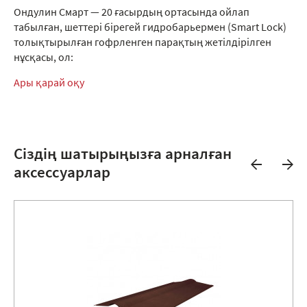
Ондулин Смарт — 20 ғасырдың ортасында ойлап
табылған, шеттері бірегей гидробарьермен (Smart Lock)
толықтырылған гофрленген парақтың жетілдірілген
нұсқасы, ол:
Ары қарай оқу
Сіздің шатырыңызға арналған
аксессуарлар