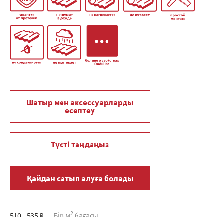
Шатыр мен аксессуарларды
есептеу
Түсті таңдаңыз
Қайдан сатып алуға болады
2
510 - 535 ₽
Бір м
бағасы