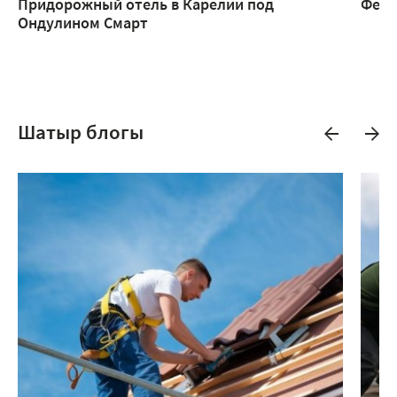
Придорожный отель в Карелии под
Ферм
Ондулином Смарт
Шатыр блогы