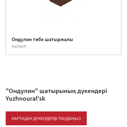
Ондулин төбе шатыржалы
қызыл
"Ондулин" шатырының дүкендері
Yuzhnoural'sk
КАРТАДАН ДҮКЕНДЕРДІ ТАҢДАҢЫЗ