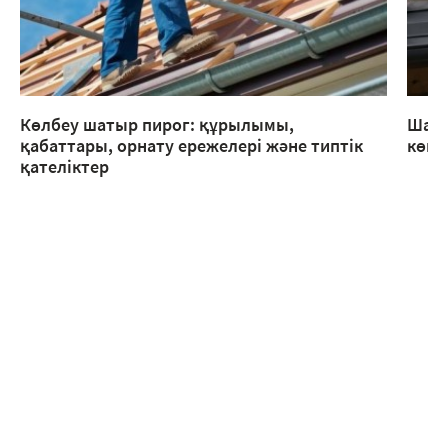
Көлбеу шатыр пирог: құрылымы,
Шаты
қабаттары, орнату ережелері және типтік
көме
қателіктер