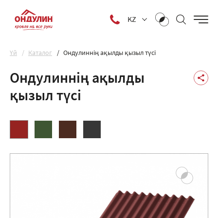
KZ
Yй
Каталог
Ондулиннің ақылды қызыл түсі
Ондулиннің ақылды
қызыл түсі