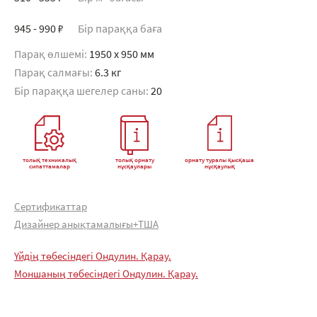
945 - 990 ₽
Бір параққа баға
Парақ өлшемі:
1950 x 950 мм
Парақ салмағы:
6.3 кг
Бір параққа шегелер саны:
20
толық техникалық
толық орнату
орнату туралы қысқаша
сипаттамалар
нұсқаулары
нұсқаулық
Сертификаттар
Дизайнер анықтамалығы+ТША
Үйдің төбесіндегі Ондулин. Қарау.
Моншаның төбесіндегі Ондулин. Қарау.