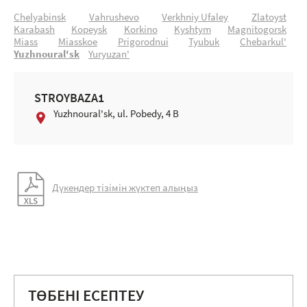
Chelyabinsk
Vahrushevo
Verkhniy Ufaley
Zlatoyst
Karabash
Kopeysk
Korkino
Kyshtym
Magnitogorsk
Miass
Miasskoe
Prigorodnui
Tyubuk
Chebarkul'
Yuzhnoural'sk
Yuryuzan'
STROYBAZA1
Yuzhnoural'sk, ul. Pobedy, 4 B
Дүкендер тізімін жүктеп алыңыз
ТӨБЕНІ ЕСЕПТЕУ