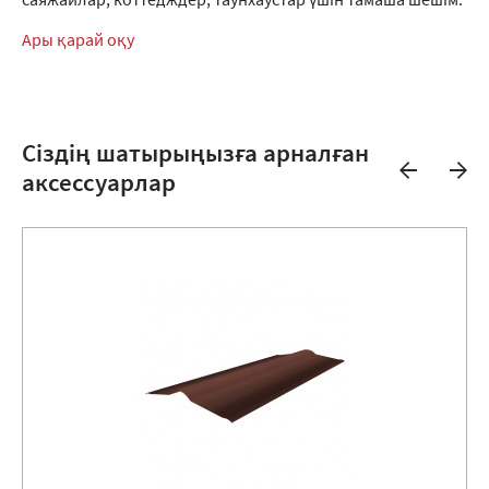
саяжайлар, коттедждер, таунхаустар үшін тамаша шешім.
Ары қарай оқу
Сіздің шатырыңызға арналған
аксессуарлар