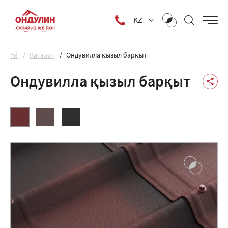
KZ
Yй
Каталог
Ондувилла қызыл барқыт
Ондувилла қызыл барқыт