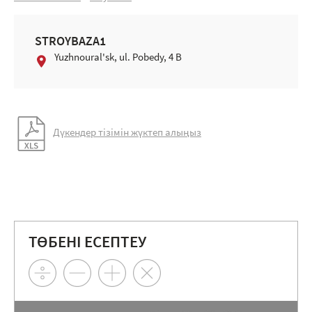
STROYBAZA1
Yuzhnoural'sk, ul. Pobedy, 4 B
Дүкендер тізімін жүктеп алыңыз
ТӨБЕНІ ЕСЕПТЕУ