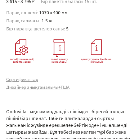
3 615 - 3 795 ₽
Бір пакеттің бағасы 15 шт.
Парақ өлшемі:
1070 x 400 мм
Парақ салмағы:
1.5 кг
Бір параққа шегелер саны:
5
толық техникалық
толық орнату
орнату туралы қысқаша
сипаттамалар
нұсқаулары
нұсқаулық
Сертификаттар
Дизайнер анықтамалығы+ТША
Onduvilla - ықшам модульдік пішімдегі бірегей толқын
пішіні бар шпинат. Табиғи плиткалардан сыртқы
жағынан іс жүзінде ерекшеленбейтін әдемі үш өлшемді
шатырды жасайды. Бұл төбесі кез келген түрі бар жеке