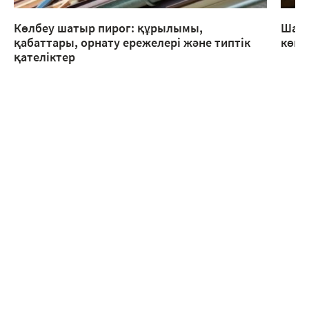
Көлбеу шатыр пирог: құрылымы,
Шаты
қабаттары, орнату ережелері және типтік
көме
қателіктер