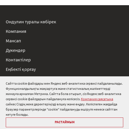
Ондулин туралы көбірек
Компания
Мансап
Дүкендер
Контактілер
Еңбекті қорғау
Ережелер
Сайтта cookie файлдары мен Яндекс веб-аналитика сервисі пайдаланылады.
Функционалдылықты жақсартуға және статистикалық мәліметтерді
8 800 511 91 82
жинауға арналған Метрика. Сайтта бола отырып, сіз Яндекс веб-аналитика
сервисі cookie файлдарын пайдалануға келісесіз.
Компания саясатына
info@onduline.ru
сәйкес Сіздің жеке деректеріңізді өлшеу және өңдеу. Келіспеген жағдайда
Ресей
Беларусь
Қазақстан
браузер параметрлерінде "cookie" пайдалануды өшіруге немесе сайттан
кетуге болады.
РАСТАЙМЫН