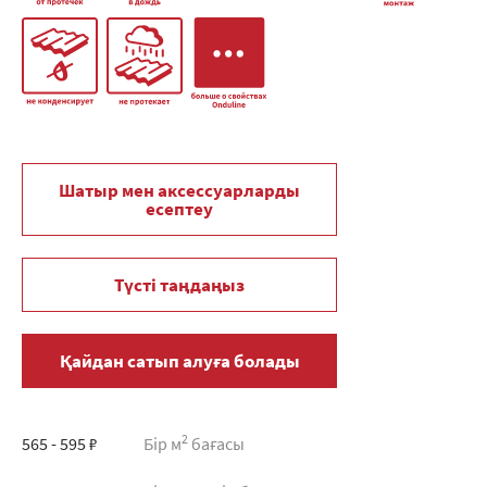
Шатыр мен аксессуарларды
есептеу
Түсті таңдаңыз
Қайдан сатып алуға болады
2
565 - 595 ₽
Бір м
бағасы