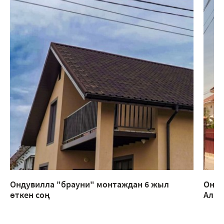
Ондувилла "брауни" монтаждан 6 жыл
Онду
өткен соң
Алм