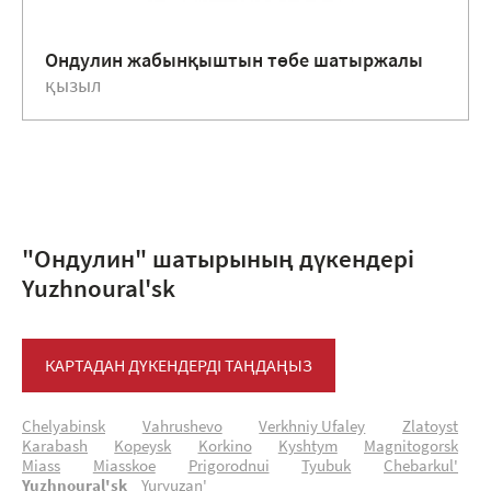
Ондулин жабынқыштын төбе шатыржалы
қызыл
"Ондулин" шатырының дүкендері
Yuzhnoural'sk
КАРТАДАН ДҮКЕНДЕРДІ ТАҢДАҢЫЗ
Chelyabinsk
Vahrushevo
Verkhniy Ufaley
Zlatoyst
Karabash
Kopeysk
Korkino
Kyshtym
Magnitogorsk
Miass
Miasskoe
Prigorodnui
Tyubuk
Chebarkul'
Yuzhnoural'sk
Yuryuzan'