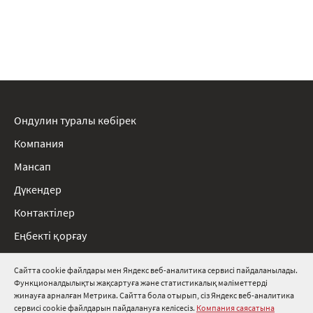
Ондулин туралы көбірек
Компания
Мансап
Дүкендер
Контактілер
Еңбекті қорғау
Ережелер
Сайтта cookie файлдары мен Яндекс веб-аналитика сервисі пайдаланылады.
Функционалдылықты жақсартуға және статистикалық мәліметтерді
8 800 511 91 82
жинауға арналған Метрика. Сайтта бола отырып, сіз Яндекс веб-аналитика
сервисі cookie файлдарын пайдалануға келісесіз.
Компания саясатына