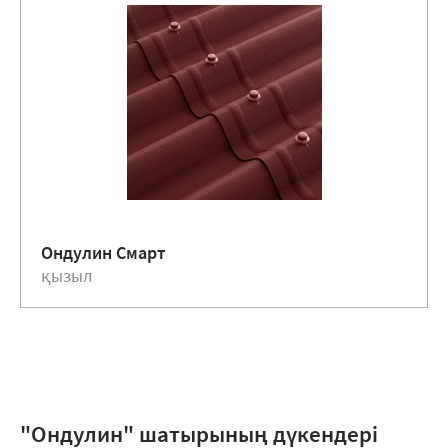
Ондулин Смарт
қызыл
"Ондулин" шатырының дүкендері