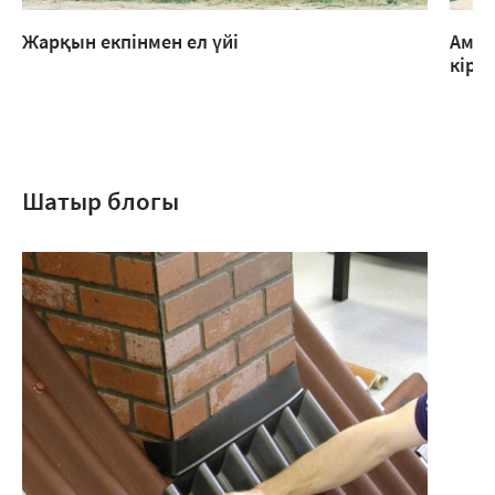
Жарқын екпінмен ел үйі
Амер
кіреб
Шатыр блогы