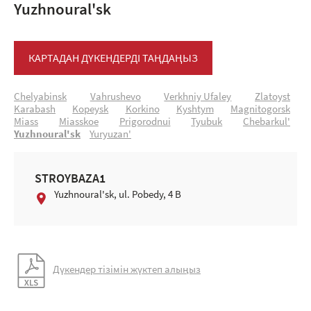
Yuzhnoural'sk
КАРТАДАН ДҮКЕНДЕРДІ ТАҢДАҢЫЗ
Chelyabinsk
Vahrushevo
Verkhniy Ufaley
Zlatoyst
Karabash
Kopeysk
Korkino
Kyshtym
Magnitogorsk
Miass
Miasskoe
Prigorodnui
Tyubuk
Chebarkul'
Yuzhnoural'sk
Yuryuzan'
STROYBAZA1
Yuzhnoural'sk, ul. Pobedy, 4 B
Дүкендер тізімін жүктеп алыңыз