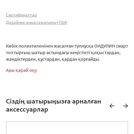
Сертификаттар
Дизайнер анықтамалығы+ТША
Көбік полиэтиленінен жасалған түпнұсқа ОНДУЛИН смарт
толтырғыш шатыр астындағы кеңістікті қоқыстардан,
жәндіктерден, құстардан, қардан қорғайды.
Ары қарай оқу
Сіздің шатырыңызға арналған
аксессуарлар