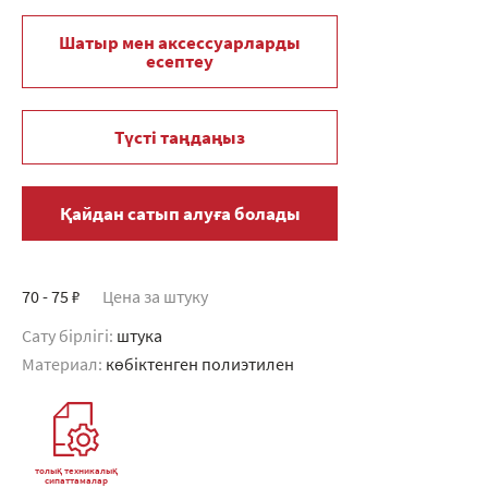
Шатыр мен аксессуарларды
есептеу
Түсті таңдаңыз
Қайдан сатып алуға болады
70 - 75 ₽
Цена за штуку
Сату бірлігі:
штука
Материал:
көбіктенген полиэтилен
толық техникалық
сипаттамалар