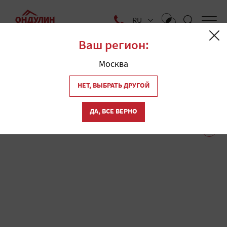
RU
Ваш регион:
Главная
Где купить
Москва
Магазины кровли
1
НЕТ, ВЫБРАТЬ ДРУГОЙ
"Ондулин" в Разяни
ДА, ВСЕ ВЕРНО