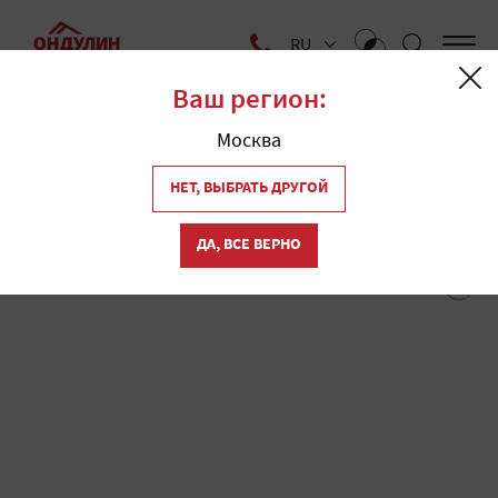
RU
Ваш регион:
Главная
Где купить
Москва
Магазины кровли
1
НЕТ, ВЫБРАТЬ ДРУГОЙ
"Ондулин" в Астрахани
ДА, ВСЕ ВЕРНО