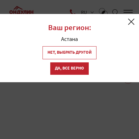
RU
Ваш регион:
Главная
Астана
Магазины кровли
1
НЕТ, ВЫБРАТЬ ДРУГОЙ
"Ондулин" в Алмате
ДА, ВСЕ ВЕРНО