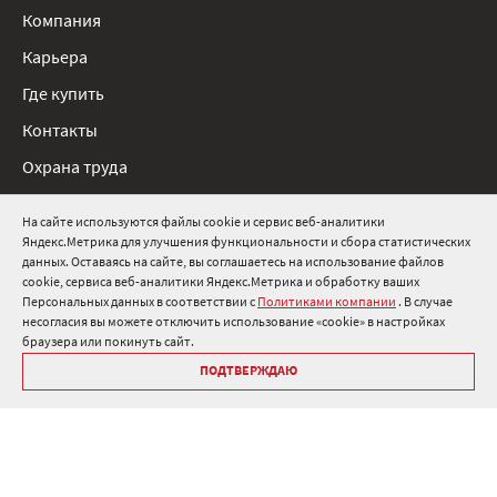
Компания
Карьера
Где купить
Контакты
Охрана труда
Нормативные документы
На сайте используются файлы cookie и сервис веб-аналитики
Яндекс.Метрика для улучшения функциональности и сбора статистических
8 800 511 91 82
данных. Оставаясь на сайте, вы соглашаетесь на использование файлов
cookie, сервиса веб-аналитики Яндекс.Метрика и обработку ваших
info@onduline.ru
Персональных данных в соответствии с
Политиками компании
. В случае
Россия
Беларусь
Казахстан
несогласия вы можете отключить использование «cookie» в настройках
браузера или покинуть сайт.
ПОДТВЕРЖДАЮ
Библиотека «Ондулин»
Политики компании о персональных данных
Гарантия на кровельные материалы Ондулин