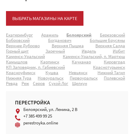
ВЫБРАТЬ МАГАЗИНЫ НА КАРТЕ
Екатеринбург
Арамиль
Белоярский
Березовский
Бобровский
Богданович
Большие Брусяны
Верхнее Дуброво
Верхняя Пышма
Верхняя Салда
Горный щит
Заречный
Ивдель
Ирбит
Каменск-Уральский
Каменск-Уральский, п. Мартюш
Камышлов
Карпинск
Качканар
Кировград
КП Заповедник, п. Габиевский
Краснотурьинск
Красноуфимск
Кушва
Невьянск
Нижний Тагил
Нижняя Тура
Новоуральск
Первоуральск
Полевской
Ревда
Реж
Серов
Сухой Лог
Щелкун
ПЕРЕСТРОЙКА
Белоярский, ул. Ленина, 2 В
+7 385 499 99 25
perestroyka.online