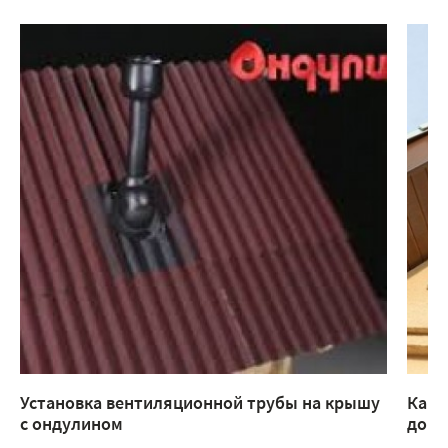
Установка вентиляционной трубы на крышу
Как 
с ондулином
доме