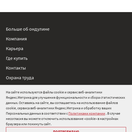
Больше об ондулине
Компания
Карьера
Где купить
Контакты
Охрана труда
Нормативные документы
На сайте используются файлы cookie и сервис веб-аналитики
Яндекс.Метрика для улучшения функциональности и сбора статистических
8 800 511 91 82
данных. Оставаясь на сайте, вы соглашаетесь на использование файлов
cookie, сервиса веб-аналитики Яндекс.Метрика и обработку ваших
info@onduline.ru
Персональных данных в соответствии с
Политиками компании
. В случае
Россия
Беларусь
Казахстан
несогласия вы можете отключить использование «cookie» в настройках
браузера или покинуть сайт.