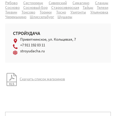
Рябово
Сестрорецк
Сиверский
Симагино
Сланцы
Сосново
Сосновый Бор
Старосиверская
Тайцы
Телези
Тихвин
Токсово
Торики
Тосно
Узигонты
Ульяновка
Черемыкино
Шлиссельбург
Шушары
СТРОЙУДАЧА
Приветнинское, ул. Кольцевая, 7
+7 911 192 03 11
stroyudacha.ru
Скачать список магазинов