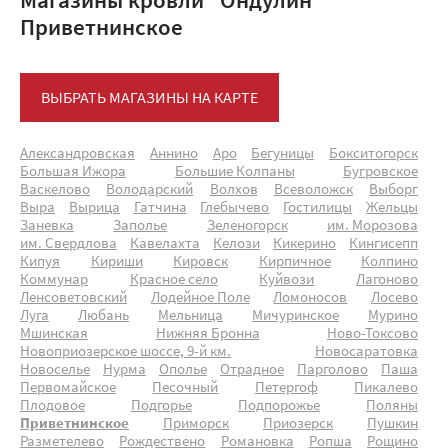
Магазины кровли "Ондулин"
Приветнинское
ВЫБРАТЬ МАГАЗИНЫ НА КАРТЕ
Александровская
Аннино
Аро
Бегуницы
Бокситогорск
Большая Ижора
Большие Колпаны
Бугровское
Васкелово
Володарский
Волхов
Всеволожск
Выборг
Выра
Вырица
Гатчина
Глебычево
Гостилицы
Жельцы
Заневка
Заполье
Зеленогорск
им. Морозова
им. Свердлова
Кавелахта
Келози
Кикерино
Кингисепп
Кипуя
Кириши
Кировск
Кирпичное
Колпино
Коммунар
Красное село
Куйвози
Лагоново
Ленсоветовский
Лодейное Поле
Ломоносов
Лосево
Луга
Любань
Мельница
Мичуринское
Мурино
Мшинская
Нижняя Бронна
Ново-Токсово
Новоприозерское шоссе, 9-й км.
Новосаратовка
Новоселье
Нурма
Ополье
Отрадное
Парголово
Паша
Первомайское
Песочный
Петергоф
Пикалево
Плодовое
Подгорье
Подпорожье
Поляны
Приветнинское
Приморск
Приозерск
Пушкин
Разметелево
Рождествено
Романовка
Ропша
Рощино