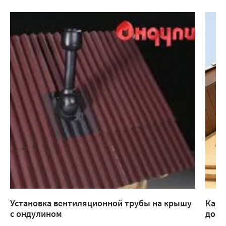
Установка вентиляционной трубы на крышу
Как 
с ондулином
доме