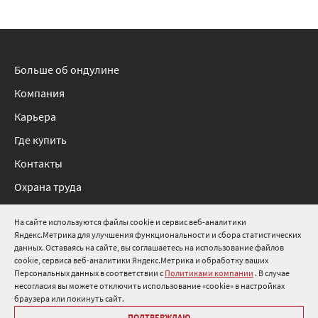
Больше об ондулине
Компания
Карьера
Где купить
Контакты
Охрана труда
Нормативные документы
На сайте используются файлы cookie и сервис веб-аналитики
Яндекс.Метрика для улучшения функциональности и сбора статистических
8 800 511 91 82
данных. Оставаясь на сайте, вы соглашаетесь на использование файлов
cookie, сервиса веб-аналитики Яндекс.Метрика и обработку ваших
info@onduline.ru
Персональных данных в соответствии с
Политиками компании
. В случае
Россия
Беларусь
Казахстан
несогласия вы можете отключить использование «cookie» в настройках
браузера или покинуть сайт.