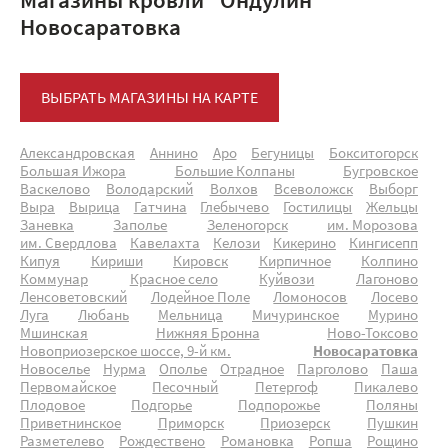
Магазины кровли "Ондулин"
Новосаратовка
ВЫБРАТЬ МАГАЗИНЫ НА КАРТЕ
Александровская
Аннино
Аро
Бегуницы
Бокситогорск
Большая Ижора
Большие Колпаны
Бугровское
Васкелово
Володарский
Волхов
Всеволожск
Выборг
Выра
Вырица
Гатчина
Глебычево
Гостилицы
Жельцы
Заневка
Заполье
Зеленогорск
им. Морозова
им. Свердлова
Кавелахта
Келози
Кикерино
Кингисепп
Кипуя
Кириши
Кировск
Кирпичное
Колпино
Коммунар
Красное село
Куйвози
Лагоново
Ленсоветовский
Лодейное Поле
Ломоносов
Лосево
Луга
Любань
Мельница
Мичуринское
Мурино
Мшинская
Нижняя Бронна
Ново-Токсово
Новоприозерское шоссе, 9-й км.
Новосаратовка
Новоселье
Нурма
Ополье
Отрадное
Парголово
Паша
Первомайское
Песочный
Петергоф
Пикалево
Плодовое
Подгорье
Подпорожье
Поляны
Приветнинское
Приморск
Приозерск
Пушкин
Разметелево
Рождествено
Романовка
Ропша
Рощино