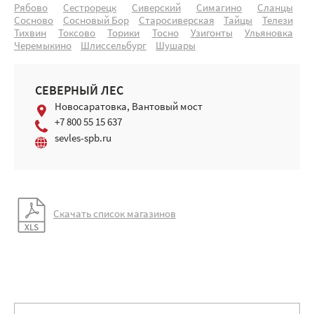
Рябово
Сестрорецк
Сиверский
Симагино
Сланцы
Сосново
Сосновый Бор
Старосиверская
Тайцы
Телези
Тихвин
Токсово
Торики
Тосно
Узигонты
Ульяновка
Черемыкино
Шлиссельбург
Шушары
СЕВЕРНЫЙ ЛЕС
Новосаратовка, Вантовый мост
+7 800 55 15 637
sevles-spb.ru
Скачать список магазинов