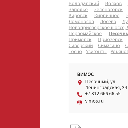
Володарский
Волхов
Заполье
Зеленогорск
Кировск
Кирпичное
Ломоносов
Лосево
Лу
Новоприозерское шоссе, 9
Первомайское
Песочн
Приморск
Приозерск
Сиверский
Симагино
С
Тосно
Узигонты
Ульяно
ВИМОС
Песочный, ул.
Ленинградская, 34
+7 812 666 66 55
vimos.ru