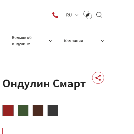
RU
Больше об
Компания
ондулине
Ондулин Смарт