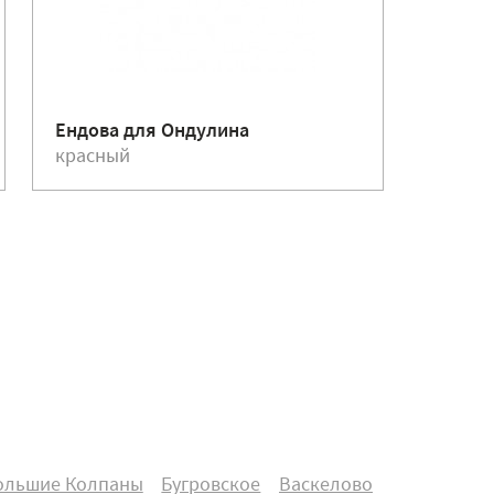
Ендова для Ондулина
Гвозди
красный
красн
ольшие Колпаны
Бугровское
Васкелово