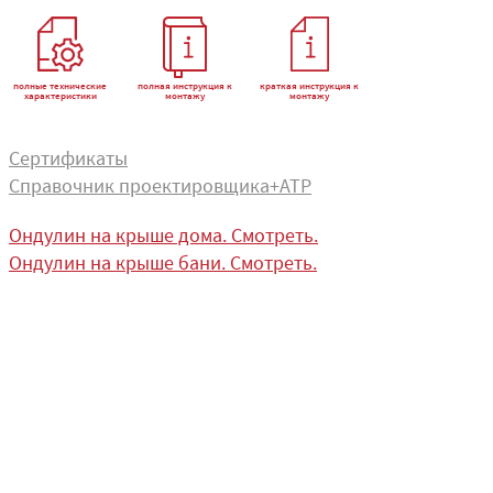
полные технические
полная инструкция к
краткая инструкция к
характеристики
монтажу
монтажу
Сертификаты
Справочник проектировщика+АТР
Ондулин на крыше дома. Смотреть.
Ондулин на крыше бани. Смотреть.