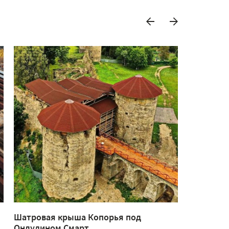
Шатровая крыша Копорья под
Беседка и
Ондулином Смарт