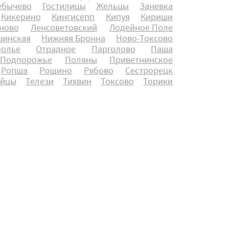
ебычево
Гостилицы
Жельцы
Заневка
Кикерино
Кингисепп
Кипуя
Кириши
ново
Ленсоветовский
Лодейное Поле
инская
Нижняя Бронна
Ново-Токсово
полье
Отрадное
Парголово
Паша
Подпорожье
Поляны
Приветнинское
Ропша
Рощино
Рябово
Сестрорецк
айцы
Телези
Тихвин
Токсово
Торики