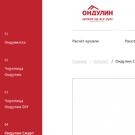
01
Расчёт кровли
Раск
Ондувилла
02
Главная
Каталог
Ондулин С
Черепица
Ондулин
03
Черепица
Ондулин DIY
04
Ондулин Смарт