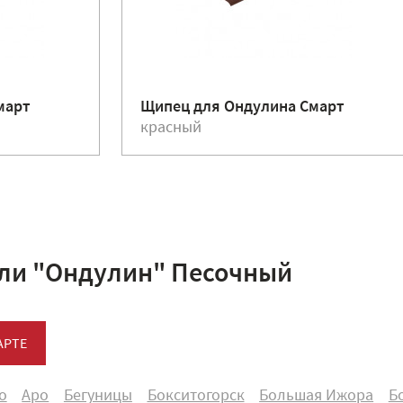
март
Щипец для Ондулина Смарт
красный
ли "Ондулин" Песочный
АРТЕ
о
Аро
Бегуницы
Бокситогорск
Большая Ижора
Б