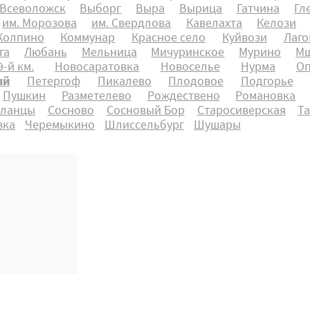
Всеволожск
Выборг
Выра
Вырица
Гатчина
Гл
им. Морозова
им. Свердлова
Кавелахта
Келози
Колпино
Коммунар
Красное село
Куйвози
Лаго
га
Любань
Мельница
Мичуринское
Мурино
Мш
-й км.
Новосаратовка
Новоселье
Нурма
О
ый
Петергоф
Пикалево
Плодовое
Подгорье
Пушкин
Разметелево
Рождествено
Романовка
ланцы
Сосново
Сосновый Бор
Старосиверская
Т
вка
Черемыкино
Шлиссельбург
Шушары