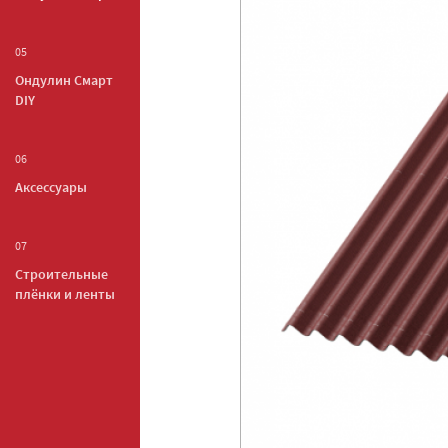
05
Ондулин Смарт
DIY
06
Аксессуары
07
Строительные
плёнки и ленты